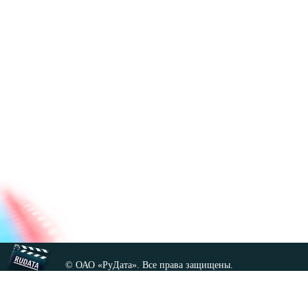
© ОАО «РуДата». Все права защищены.
Копирование любых материалов сайта, кроме GNU FDL,
допускается только с разрешения администрации.