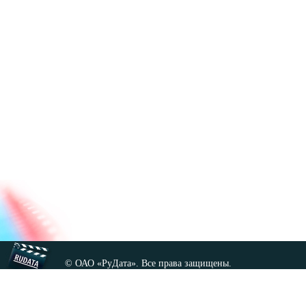
© ОАО «РуДата». Все права защищены.
Копирование любых материалов сайта, кроме GNU FDL,
допускается только с разрешения администрации.