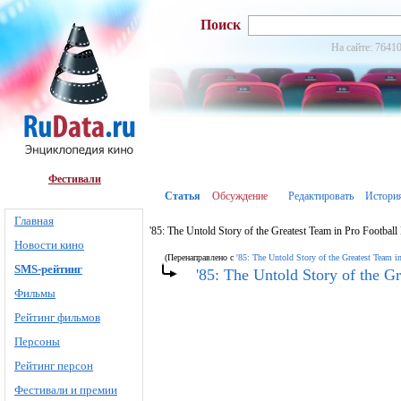
Поиск
На сайте: 76410
Фестивали
Статья
Обсуждение
Редактировать
Истори
Главная
'85: The Untold Story of the Greatest Team in Pro Footbal
Новости кино
(Перенаправлено с
'85: The Untold Story of the Greatest Team i
SMS-рейтинг
'85: The Untold Story of the G
Фильмы
Рейтинг фильмов
Персоны
Рейтинг персон
Фестивали и премии