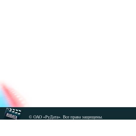
© ОАО «РуДата». Все права защищены.
Копирование любых материалов сайта, кроме GNU FDL,
допускается только с разрешения администрации.