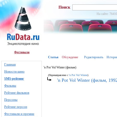
Поиск
На сайте: 76410
Фестивали
Статья
Обсуждение
Редактировать
Истори
Главная
'n Pot Vol Winter (фильм)
Новости кино
(Перенаправлено с
'n Pot Vol Winter
)
SMS-рейтинг
'n Pot Vol Winter (фильм, 199
Фильмы
Рейтинг фильмов
Персоны
Рейтинг персон
Фестивали и премии