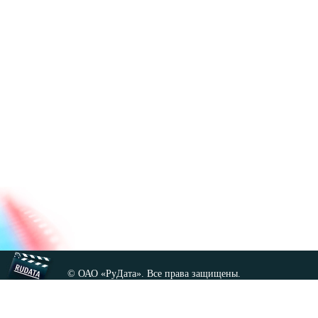
© ОАО «РуДата». Все права защищены.
Копирование любых материалов сайта, кроме GNU FDL,
допускается только с разрешения администрации.