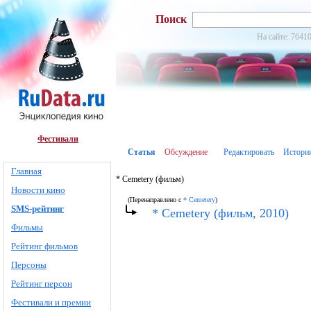
Поиск
На сайте: 76410
Фестивали
Статья
Обсуждение
Редактировать
Истори
Главная
* Cemetery (фильм)
Новости кино
(Перенаправлено с
* Cemetery
)
SMS-рейтинг
* Cemetery (фильм, 2010)
Фильмы
Рейтинг фильмов
Персоны
Рейтинг персон
Фестивали и премии