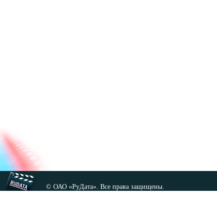
© ОАО «РуДата». Все права защищены.
Копирование любых материалов сайта, кроме GNU FDL,
допускается только с разрешения администрации.