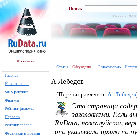
Поиск
На сайте: 76410
Фестивали
Статья
Обсуждение
Редактировать
Истори
Главная
А.Лебедев
Новости кино
SMS-рейтинг
(Перенаправлено с
А. Лебедев
Фильмы
Эта страница соде
Рейтинг фильмов
заголовками. Если в
Персоны
RuData, пожалуйста, вер
Рейтинг персон
она указывала прямо на 
Фестивали и премии