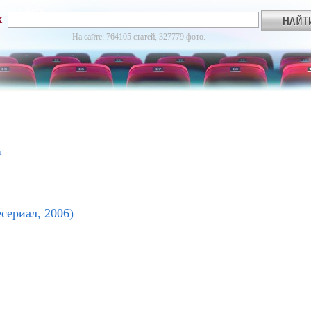
к
На сайте: 764105 статей, 327779 фото.
я
есериал, 2006)