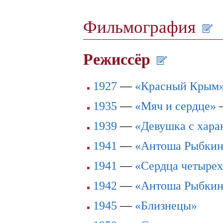
Фильмография
Режиссёр
1927
—
«Красный Крым
1935
—
«Мяч и сердце»
1939
—
«Девушка с хара
1941
—
«Антоша Рыбки
1941
—
«Сердца четыре
1942
—
«Антоша Рыбки
1945
—
«Близнецы»