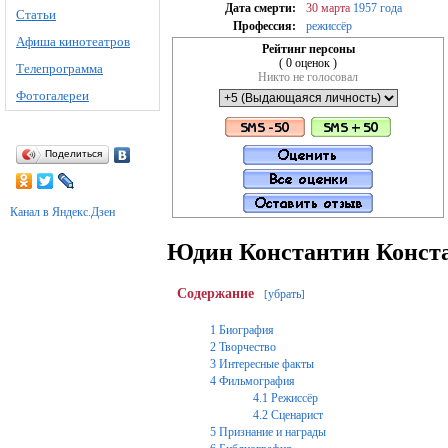
Дата смерти:
30 марта
1957 года
Статьи
Профессия:
режиссёр
Афиша кинотеатров
Рейтинг персоны
( 0 оценок )
Телепрограмма
Никто не голосовал
Фотогалереи
Поделиться
Канал в Яндекс.Дзен
Юдин Константин Конст
Содержание
убрать
[
]
1
Биография
2
Творчество
3
Интересные факты
4
Фильмография
4.1
Режиссёр
4.2
Сценарист
5
Признание и награды