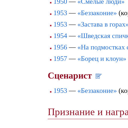
1950
—
«Смелые люди»
1953
—
«Беззаконие»
(ко
1953
—
«Застава в горах
1954
—
«Шведская спич
1956
—
«На подмостках
1957
—
«Борец и клоун»
Сценарист
1953
—
«Беззаконие»
(ко
Признание и наг