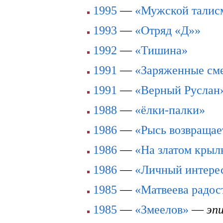
1995
—
«Мужской талис
1993
—
«Отряд «Д»»
1992
—
«Тишина»
1991
—
«Заряженные см
1991
—
«Верный Руслан
1988
—
«ёлки-палки»
1986
—
«Рысь возвращае
1986
—
«На златом кры
1986
—
«Личный интере
1985
—
«Матвеева радос
1985
—
«Змеелов»
—
эпи