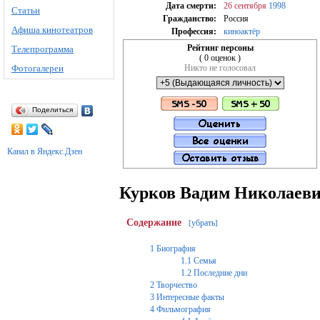
Дата смерти:
26 сентября
1998
Статьи
Гражданство:
Россия
Афиша кинотеатров
Профессия:
киноактёр
Рейтинг персоны
Телепрограмма
( 0 оценок )
Никто не голосовал
Фотогалереи
Поделиться
Канал в Яндекс.Дзен
Курков Вадим Николаев
Содержание
убрать
[
]
1
Биография
1.1
Семья
1.2
Последние дни
2
Творчество
3
Интересные факты
4
Фильмография