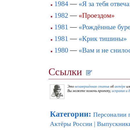
1984
—
«Я за тебя отвеч
1982
—
«Проездом»
1981
—
«Рождённые бур
1981
—
«Крик тишины»
1980
—
«Вам и не снило
Ссылки
Это
незавершённая статья
об
актёре
ил
Вы можете помочь проекту,
исправив и 
Категории
:
Персоналии 
Актёры России
|
Выпускник