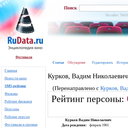
Поиск
На сайте: 76410
Фестивали
Статья
Обсуждение
Редактировать
Истори
Главная
Курков, Вадим Николаевич
Новости кино
SMS-рейтинг
(Перенаправлено с
Курков, Ва
Фильмы
Рейтинг персоны:
Рейтинг фильмов
Персоны
Рейтинг персон
Курков Вадим Николаевич
Фестивали и премии
Дата рождения:
февраль 1961