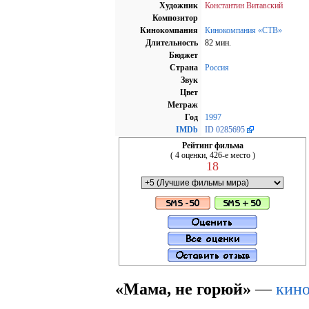
Художник
Константин Витавский
Композитор
Кинокомпания
Кинокомпания «СТВ»
Длительность
82 мин.
Бюджет
Страна
Россия
Звук
Цвет
Метраж
Год
1997
IMDb
ID 0285695
Рейтинг фильма
( 4 оценки, 426-е место )
18
«Мама, не горюй»
—
кин