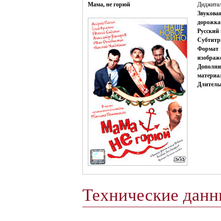
Мама, не горюй
Диджита
Звукова
дорожка
Русский 
Субтитр
Формат
изображ
Дополни
материа
Длитель
Технические дан