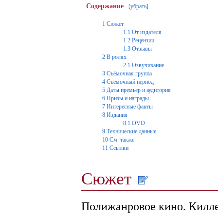
Содержание
убрать
[
]
1
Сюжет
1.1
От издателя
1.2
Рецензии
1.3
Отзывы
2
В ролях
2.1
Озвучивание
3
Съёмочная группа
4
Съёмочный период
5
Даты премьер и аудитория
6
Призы и награды
7
Интересные факты
8
Издания
8.1
DVD
9
Технические данные
10
См. также
11
Ссылки
Сюжет
Полижанровое кино. Килл