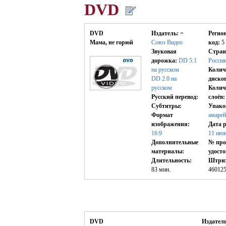
DVD
DVD
Издатель:
=
Регио
Мама, не горюй
Союз Видео
код:
5
Звуковая
Стран
дорожка:
DD 5.1
Россия
на русском
Колич
DD 2.0
на
диско
русском
Колич
Русский перевод:
слоёв:
Субтитры:
Упако
Формат
амарей
изображения:
Дата р
16:9
11 июн
Дополнительные
№ про
материалы:
удост
Длительность:
Штрих
83 мин.
46012
DVD
Издатель