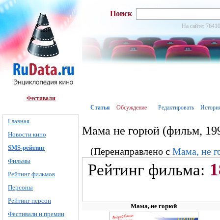
Поиск
На сайте: 76410
Фестивали
Статья
Обсуждение
Редактировать
Истори
Главная
Мама не горюй (фильм, 19
Новости кино
SMS-рейтинг
(Перенаправлено с
Мама, не г
Фильмы
1
Рейтинг фильма:
Рейтинг фильмов
Персоны
Рейтинг персон
Мама, не горюй
Фестивали и премии