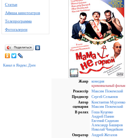
Статьи
Афиша кинотеатров
Телепрограмма
Фотогалереи
Поделиться
Канал в Яндекс.Дзен
Жанр
комедия
криминальный фильм
Режиссёр
Максим Пежемский
Продюсер
Сергей Сельянов
Автор
Константин Мурзенко
сценария
Максим Пежемский
В ролях
Гоша Куценко
Андрей Панин
Евгений Сидихин
Александр Баширов
Николай Чиндяйкин
Оператор
Андрей Жегалов