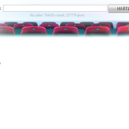
к
На сайте: 764105 статей, 327779 фото.
я