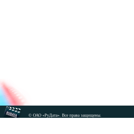
© ОАО «РуДата». Все права защищены.
Копирование любых материалов сайта, кроме GNU FDL,
допускается только с разрешения администрации.