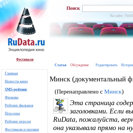
Поиск
На сайте: 76410
Фестивали
Статья
Обсуждение
Редактировать
Истори
Главная
Минск (документальный ф
Новости кино
SMS-рейтинг
(Перенаправлено с
Минск
)
Фильмы
Эта страница соде
Рейтинг фильмов
заголовками. Если в
Персоны
RuData, пожалуйста, вер
Рейтинг персон
она указывала прямо на 
Фестивали и премии