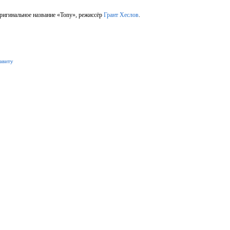
игинальное название «Tony», режиссёр
Грант Хеслов
.
авиту