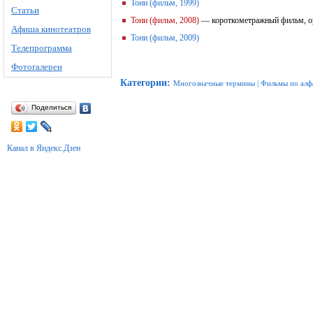
Тони (фильм, 1999)
Статьи
Тони (фильм, 2008)
— короткометражный фильм, ор
Афиша кинотеатров
Тони (фильм, 2009)
Телепрограмма
Фотогалереи
Категории
:
Многозначные термины
|
Фильмы по алф
Поделиться
Канал в Яндекс.Дзен