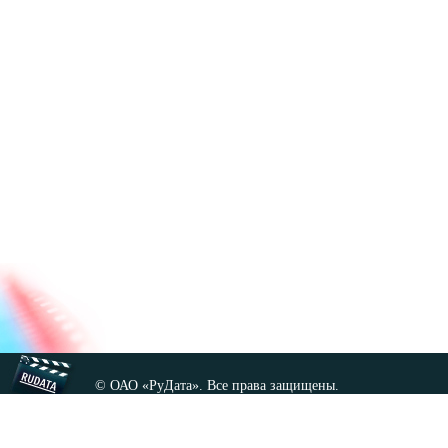
© ОАО «РуДата». Все права защищены.
Копирование любых материалов сайта, кроме GNU FDL,
допускается только с разрешения администрации.