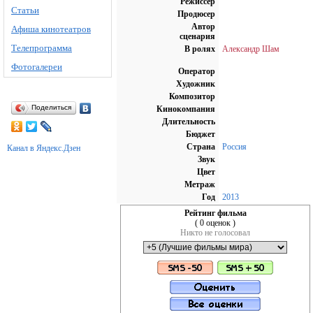
Режиссёр
Статьи
Продюсер
Автор
Афиша кинотеатров
сценария
Телепрограмма
В ролях
Александр Шам
Фотогалереи
Оператор
Художник
Композитор
Поделиться
Кинокомпания
Длительность
Бюджет
Страна
Россия
Канал в Яндекс.Дзен
Звук
Цвет
Метраж
Год
2013
Рейтинг фильма
( 0 оценок )
Никто не голосовал