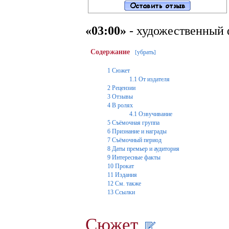
«03:00»
- художественный 
Содержание
убрать
[
]
1
Сюжет
1.1
От издателя
2
Рецензии
3
Отзывы
4
В ролях
4.1
Озвучивание
5
Съёмочная группа
6
Признание и награды
7
Съёмочный период
8
Даты премьер и аудитория
9
Интересные факты
10
Прокат
11
Издания
12
См. также
13
Ссылки
Сюжет