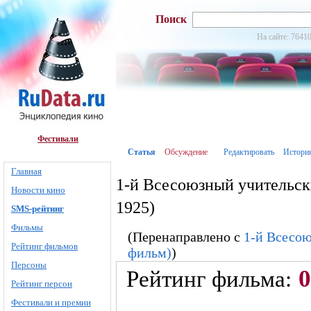
Поиск
На сайте: 76410
Фестивали
Статья
Обсуждение
Редактировать
Истори
Главная
1-й Всесоюзный учительск
Новости кино
1925)
SMS-рейтинг
Фильмы
(Перенаправлено с
1-й Всесою
Рейтинг фильмов
фильм)
)
Персоны
0
Рейтинг фильма:
Рейтинг персон
Фестивали и премии