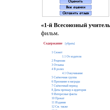
«1-й Всесоюзный учитель
фильм.
Содержание
убрать
[
]
1
Сюжет
1.1
От издателя
2
Рецензии
3
Отзывы
4
В ролях
4.1
Озвучивание
5
Съёмочная группа
6
Признание и награды
7
Съёмочный период
8
Даты премьер и аудитория
9
Интересные факты
10
Прокат
11
Издания
12
См. также