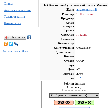
Статьи
1-й Всесоюзный учительский съезд в Москве
Жанр
документальный
Афиша кинотеатров
Режиссёр
С. Посельский
Телепрограмма
Продюсер
Автор
Фотогалереи
сценария
В ролях
Оператор
А. Кюнс
Поделиться
Художник
Композитор
Кинокомпания
Севзапкино
Канал в Яндекс.Дзен
Длительность
Бюджет
Страна
СССР
Звук
Цвет
ч/б
Метраж
290.0
Год
1925
Рейтинг фильма
( 0 оценок )
Никто не голосовал