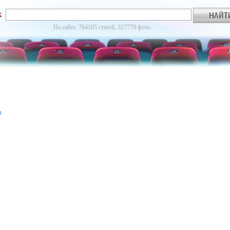
к
На сайте: 764105 статей, 327779 фото.
я