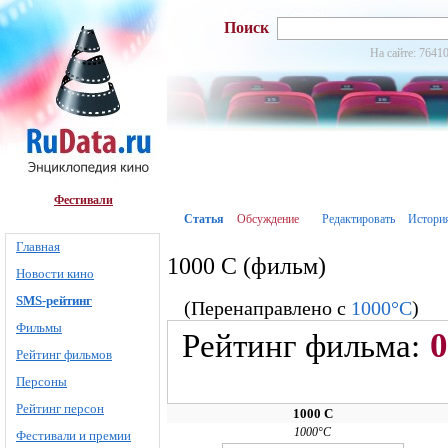
Поиск
На сайте: 76410
Фестивали
Статья
Обсуждение
Редактировать
Истори
Главная
1000 С (фильм)
Новости кино
SMS-рейтинг
(Перенаправлено с
1000°С
)
Фильмы
0
Рейтинг фильма:
Рейтинг фильмов
Персоны
Рейтинг персон
1000 С
1000°С
Фестивали и премии