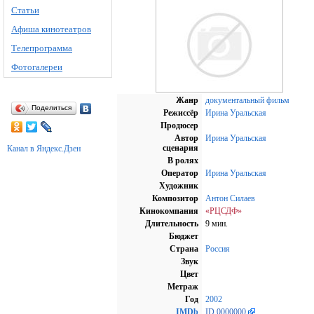
Статьи
Афиша кинотеатров
Телепрограмма
Фотогалереи
Жанр
документальный фильм
Поделиться
Режиссёр
Ирина Уральская
Продюсер
Автор
Ирина Уральская
сценария
Канал в Яндекс.Дзен
В ролях
Оператор
Ирина Уральская
Художник
Композитор
Антон Силаев
Кинокомпания
«РЦСДФ»
Длительность
9 мин.
Бюджет
Страна
Россия
Звук
Цвет
Метраж
Год
2002
IMDb
ID 0000000