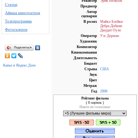
Режиссёр
Эрик Нельсон
Статьи
Продюсер
Автор
Афиша кинотеатров
сценария
Телепрограмма
В ролях
Майкл Блейки
Дебра Добкин
Фотогалереи
Джудит Оуэн
Оператор
Уэс Дорман
Художник
Композитор
Поделиться
Кинокомпания
Длительность
Бюджет
Канал в Яндекс.Дзен
Страна
США
Звук
Цвет
Метраж
Год
2006
Рейтинг фильма
( 0 оценок )
Никто не голосовал