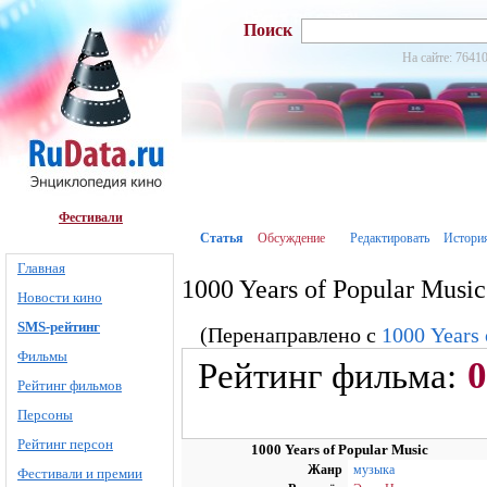
Поиск
На сайте: 76410
Фестивали
Статья
Обсуждение
Редактировать
Истори
Главная
1000 Years of Popular Musi
Новости кино
SMS-рейтинг
(Перенаправлено с
1000 Years
Фильмы
0
Рейтинг фильма:
Рейтинг фильмов
Персоны
Рейтинг персон
1000 Years of Popular Music
Жанр
музыка
Фестивали и премии