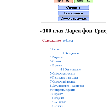
«100 глаз Ларса фон Трие
Содержание
убрать
[
]
1
Сюжет
1.1
От издателя
2
Рецензии
3
Отзывы
4
В ролях
4.1
Озвучивание
5
Съёмочная группа
6
Признание и награды
7
Съёмочный период
8
Даты премьер и аудитория
9
Интересные факты
10
Прокат
11
Издания
12
См. также
13
Ссылки