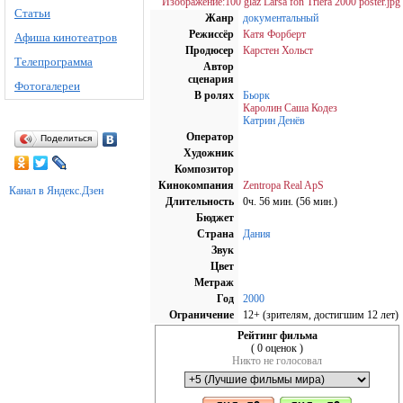
Изображение:100 glaz Larsa fon Triera 2000 poster.jpg
Статьи
Жанр
документальный
Режиссёр
Катя Форберт
Афиша кинотеатров
Продюсер
Карстен Хольст
Телепрограмма
Автор
сценария
Фотогалереи
В ролях
Бьорк
Каролин Саша Кодез
Катрин Денёв
Оператор
Поделиться
Художник
Композитор
Кинокомпания
Zentropa Real ApS
Канал в Яндекс.Дзен
Длительность
0ч. 56 мин. (56 мин.)
Бюджет
Страна
Дания
Звук
Цвет
Метраж
Год
2000
Ограничение
12+ (зрителям, достигшим 12 лет)
Рейтинг фильма
( 0 оценок )
Никто не голосовал