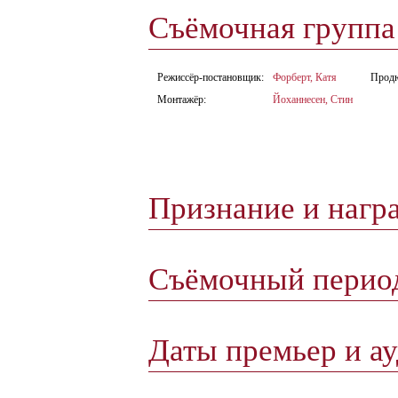
Съёмочная групп
Режиссёр-постановщик:
Форберт, Катя
Прод
Монтажёр:
Йоханнесен, Стин
Признание и нагр
Съёмочный пери
Даты премьер и а