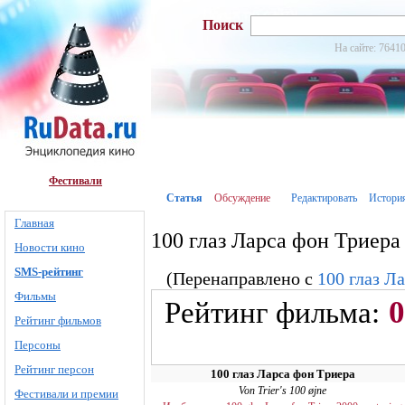
Поиск
На сайте: 76410
Фестивали
Статья
Обсуждение
Редактировать
Истори
Главная
100 глаз Ларса фон Триера
Новости кино
SMS-рейтинг
(Перенаправлено с
100 глаз Л
Фильмы
0
Рейтинг фильма:
Рейтинг фильмов
Персоны
Рейтинг персон
100 глаз Ларса фон Триера
Von Trier's 100 øjne
Фестивали и премии