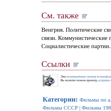
См. также
Венгрия. Политические св
связи. Коммунистические 
Социалистические партии.
Ссылки
Это
незавершённая статья
о
кинофил
Вы можете помочь проекту,
исправив 
Категории
:
Фильмы по а
Фильмы СССР
|
Фильмы 198