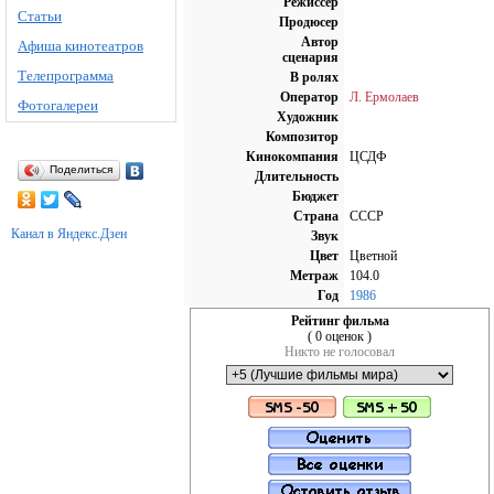
Режиссёр
Статьи
Продюсер
Автор
Афиша кинотеатров
сценария
Телепрограмма
В ролях
Оператор
Л. Ермолаев
Фотогалереи
Художник
Композитор
Кинокомпания
ЦСДФ
Поделиться
Длительность
Бюджет
Страна
СССР
Канал в Яндекс.Дзен
Звук
Цвет
Цветной
Метраж
104.0
Год
1986
Рейтинг фильма
( 0 оценок )
Никто не голосовал