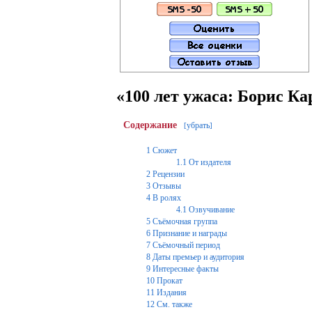
«100 лет ужаса: Борис К
Содержание
убрать
[
]
1
Сюжет
1.1
От издателя
2
Рецензии
3
Отзывы
4
В ролях
4.1
Озвучивание
5
Съёмочная группа
6
Признание и награды
7
Съёмочный период
8
Даты премьер и аудитория
9
Интересные факты
10
Прокат
11
Издания
12
См. также