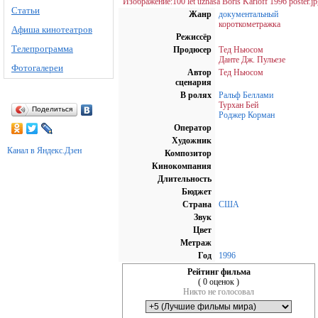
Изображение:100 let uzhasa Boris Karloff 1996 poster.jp
Статьи
Жанр
документальный
короткометражка
Афиша кинотеатров
Режиссёр
Телепрограмма
Продюсер
Тед Ньюсом
Данте Дж. Пульезе
Фотогалереи
Автор
Тед Ньюсом
сценария
В ролях
Ральф Беллами
Турхан Бей
Поделиться
Роджер Корман
Оператор
Художник
Канал в Яндекс.Дзен
Композитор
Кинокомпания
Длительность
Бюджет
Страна
США
Звук
Цвет
Метраж
Год
1996
Рейтинг фильма
( 0 оценок )
Никто не голосовал