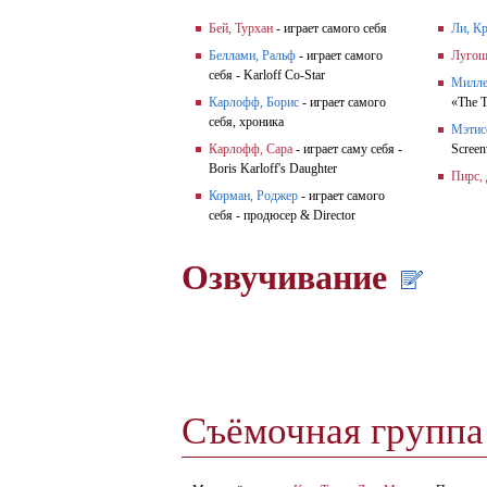
Бей, Турхан
- играет самого себя
Ли, К
Беллами, Ральф
- играет самого
Лугош
себя - Karloff Co-Star
Милле
Карлофф, Борис
- играет самого
«The T
себя, хроника
Мэтис
Карлофф, Сара
- играет саму себя -
Screen
Boris Karloff's Daughter
Пирс,
Корман, Роджер
- играет самого
себя - продюсер & Director
Озвучивание
Съёмочная групп