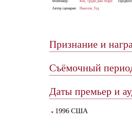
Монтажёр:
Кек, Труди Джо Мари
Продюсе
Автор сценария:
Ньюсом, Тед
Признание и нагр
Съёмочный пери
Даты премьер и а
1996 США