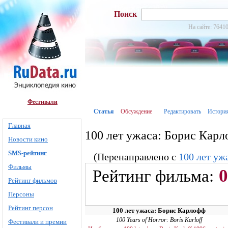
Поиск
На сайте: 76410
Фестивали
Статья
Обсуждение
Редактировать
Истори
Главная
100 лет ужаса: Борис Кар
Новости кино
SMS-рейтинг
(Перенаправлено с
100 лет уж
Фильмы
0
Рейтинг фильма:
Рейтинг фильмов
Персоны
Рейтинг персон
100 лет ужаса: Борис Карлофф
100 Years of Horror: Boris Karloff
Фестивали и премии