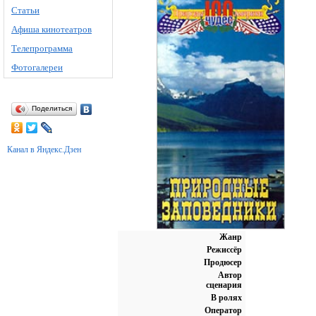
Статьи
Афиша кинотеатров
Телепрограмма
Фотогалереи
Поделиться
Канал в Яндекс.Дзен
Жанр
Режиссёр
Продюсер
Автор
сценария
В ролях
Оператор