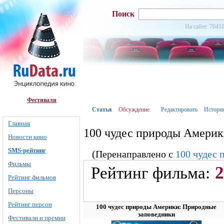
Поиск
На сайте: 76410
Фестивали
Статья
Обсуждение
Редактировать
Истори
Главная
100 чудес природы Америк
Новости кино
SMS-рейтинг
(Перенаправлено с
100 чудес
Фильмы
2
Рейтинг фильма:
Рейтинг фильмов
Персоны
Рейтинг персон
100 чудес природы Америки: Природные
заповедники
Фестивали и премии