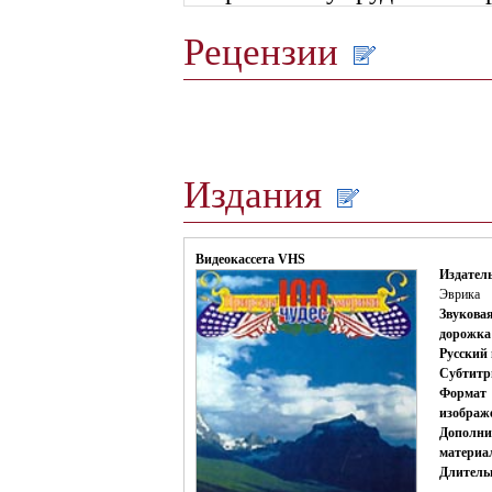
Рецензии
Издания
Видеокассета VHS
Издатель
Эврика
Звукова
дорожка
Русский 
Субтитр
Формат
изображ
Дополни
материа
Длитель