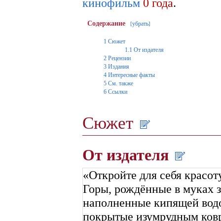
кинофильм
0 года
.
Содержание
убрать
[
]
1
Сюжет
1.1
От издателя
2
Рецензии
3
Издания
4
Интересные факты
5
См. также
6
Ссылки
Сюжет
От издателя
«Откройте для себя красо
Горы, рождённые в муках 
наполненные кипящей водо
покрытые изумрудным ков