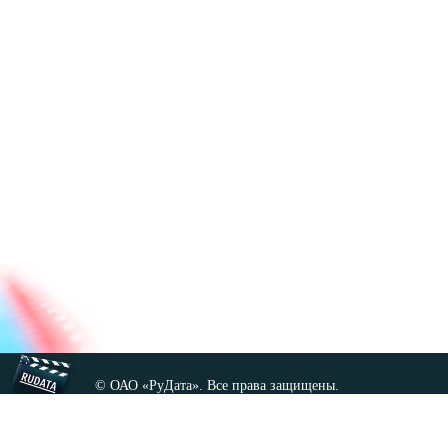
© ОАО «РуДата». Все права защищены.
Копирование любых материалов сайта, кроме GNU FDL,
допускается только с разрешения администрации.