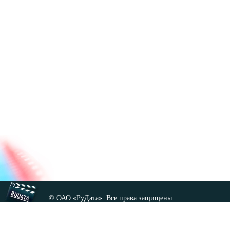
© ОАО «РуДата». Все права защищены.
Копирование любых материалов сайта, кроме GNU FDL,
допускается только с разрешения администрации.