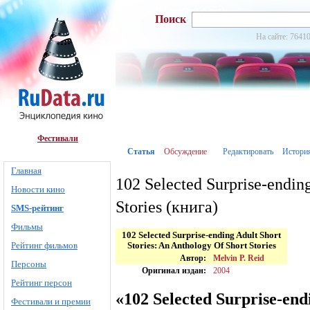
Поиск
На сайте: 76410
Фестивали
Статья
Обсуждение
Редактировать
Истори
Главная
102 Selected Surprise-endin
Новости кино
Stories (книга)
SMS-рейтинг
Фильмы
102 Selected Surprise-ending Adult Short
Рейтинг фильмов
Stories: An Anthology Of Short Stories
Автор:
Melvin P. Reid
Персоны
Оригинал издан:
2004
Рейтинг персон
«102 Selected Surprise-end
Фестивали и премии