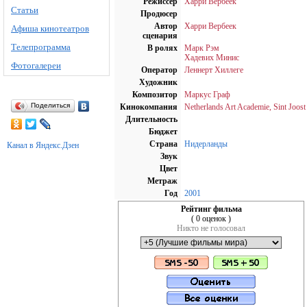
Режиссёр
Харри Вербеек
Статьи
Продюсер
Автор
Харри Вербеек
Афиша кинотеатров
сценария
Телепрограмма
В ролях
Марк Рэм
Хадевих Минис
Фотогалереи
Оператор
Леннерт Хиллеге
Художник
Композитор
Маркус Граф
Поделиться
Кинокомпания
Netherlands Art Academie, Sint Joost
Длительность
Бюджет
Страна
Нидерланды
Канал в Яндекс.Дзен
Звук
Цвет
Метраж
Год
2001
Рейтинг фильма
( 0 оценок )
Никто не голосовал