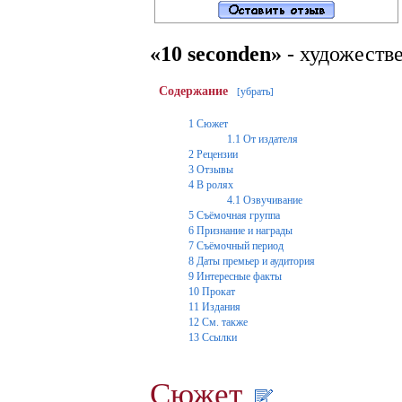
«10 seconden»
- художеств
Содержание
убрать
[
]
1
Сюжет
1.1
От издателя
2
Рецензии
3
Отзывы
4
В ролях
4.1
Озвучивание
5
Съёмочная группа
6
Признание и награды
7
Съёмочный период
8
Даты премьер и аудитория
9
Интересные факты
10
Прокат
11
Издания
12
См. также
13
Ссылки
Сюжет