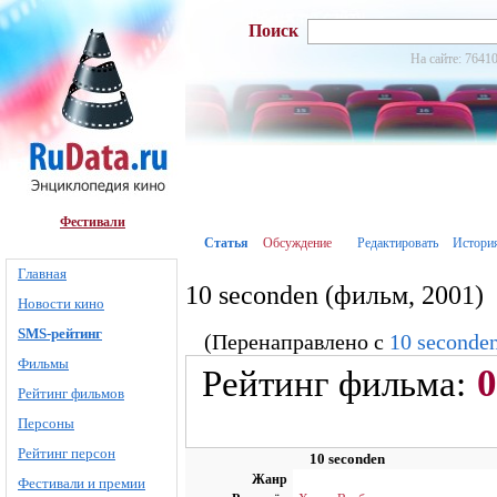
Поиск
На сайте: 76410
Фестивали
Статья
Обсуждение
Редактировать
Истори
Главная
10 seconden (фильм, 2001)
Новости кино
SMS-рейтинг
(Перенаправлено с
10 seconde
Фильмы
0
Рейтинг фильма:
Рейтинг фильмов
Персоны
Рейтинг персон
10 seconden
Жанр
Фестивали и премии