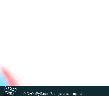
© ОАО «РуДата». Все права защищены.
Копирование любых материалов сайта, кроме GNU FDL,
допускается только с разрешения администрации.