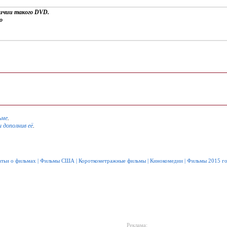
личии такого DVD.
о
ьме
.
и дополнив её
.
атьи о фильмах
|
Фильмы США
|
Короткометражные фильмы
|
Кинокомедии
|
Фильмы 2015 г
Реклама: