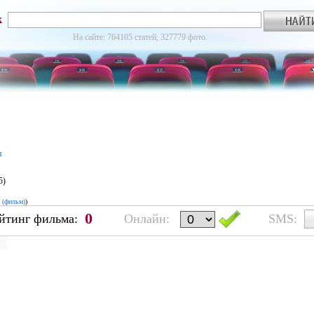
к
На сайте: 764105 статей, 327779 фото.
я
5)
 (фильм)
)
0
йтинг фильма:
Онлайн:
SMS: