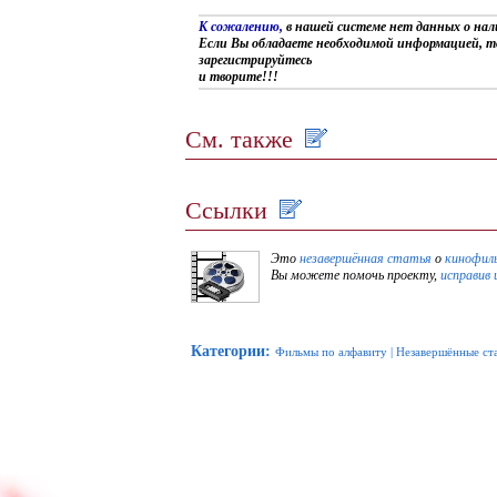
К сожалению,
в нашей системе нет данных о на
Если Вы обладаете необходимой информацией, т
зарегистрируйтесь
и творите!!!
См. также
Ссылки
Это
незавершённая статья
о
кинофил
Вы можете помочь проекту,
исправив 
Категории
:
Фильмы по алфавиту
|
Незавершённые ст