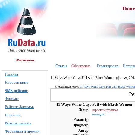
Поис
Фестивали
Статья
Обсуждение
Редактировать
Истори
Главная
11 Ways White Guys Fail with Black Women (фильм, 201
Новости кино
(Перенаправлено с
11 Ways White Guys Fail with Black Women
SMS-рейтинг
Ре
Фильмы
11 Ways White Guys Fail with Black Women
Рейтинг фильмов
Жанр
короткометражка
комедия
Персоны
Режиссёр
Рейтинг персон
Продюсер
Автор
Фестивали и премии
сценария