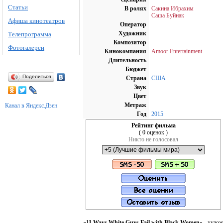
Статьи
В ролях
Сакина Ибрахим
Саша Буйнак
Афиша кинотеатров
Оператор
Художник
Телепрограмма
Композитор
Фотогалереи
Кинокомпания
Amoor Entertainment
Длительность
Бюджет
Поделиться
Страна
США
Звук
Цвет
Метраж
Канал в Яндекс.Дзен
Год
2015
Рейтинг фильма
( 0 оценок )
Никто не голосовал
«11 Ways White Guys Fail with Black Women»
- худож