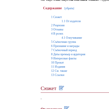
Содержание
убрать
[
]
1
Сюжет
1.1
От издателя
2
Рецензии
3
Отзывы
4
В ролях
4.1
Озвучивание
5
Съёмочная группа
6
Признание и награды
7
Съёмочный период
8
Даты премьер и аудитория
9
Интересные факты
10
Прокат
11
Издания
12
См. также
13
Ссылки
Сюжет
-