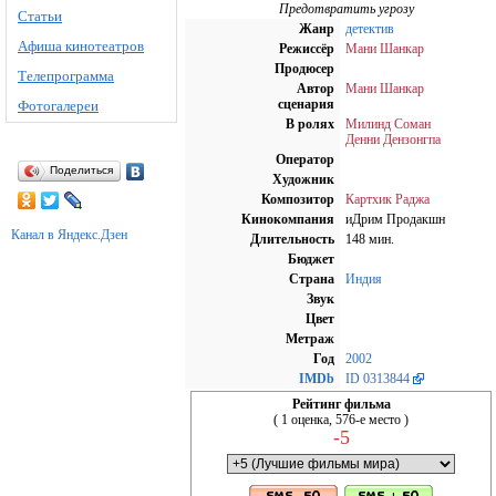
Предотвратить угрозу
Статьи
Жанр
детектив
Афиша кинотеатров
Режиссёр
Мани Шанкар
Продюсер
Телепрограмма
Автор
Мани Шанкар
сценария
Фотогалереи
В ролях
Милинд Соман
Денни Дензонгпа
Оператор
Поделиться
Художник
Композитор
Картхик Раджа
Кинокомпания
иДрим Продакшн
Канал в Яндекс.Дзен
Длительность
148 мин.
Бюджет
Страна
Индия
Звук
Цвет
Метраж
Год
2002
IMDb
ID 0313844
Рейтинг фильма
( 1 оценка, 576-е место )
-5