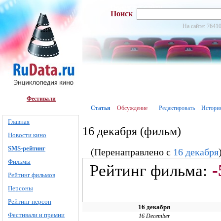
Поиск
На сайте: 76410
Фестивали
Статья
Обсуждение
Редактировать
Истори
Главная
16 декабря (фильм)
Новости кино
SMS-рейтинг
(Перенаправлено с
16 декабря
Фильмы
-
Рейтинг фильма:
Рейтинг фильмов
Персоны
Рейтинг персон
16 декабря
Фестивали и премии
16 December