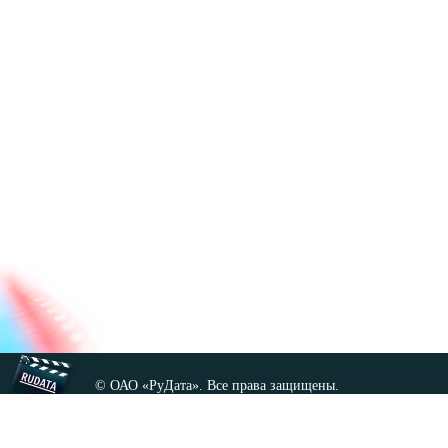
© ОАО «РуДата». Все права защищены.
Копирование любых материалов сайта, кроме GNU FDL,
допускается только с разрешения администрации.