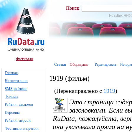
Поиск
На сайте: 76410
Фестивали
Статья
Обсуждение
Редактировать
Истори
Главная
1919 (фильм)
Новости кино
SMS-рейтинг
(Перенаправлено с
1919
)
Фильмы
Эта страница соде
Рейтинг фильмов
заголовками. Если в
Персоны
RuData, пожалуйста, вер
Рейтинг персон
она указывала прямо на 
Фестивали и премии