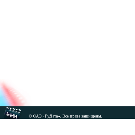
© ОАО «РуДата». Все права защищены.
Копирование любых материалов сайта, кроме GNU FDL,
допускается только с разрешения администрации.