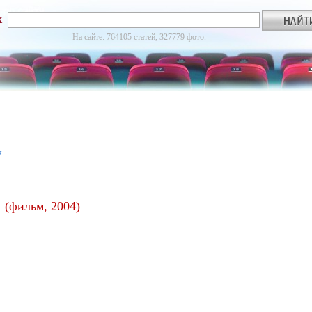
к
На сайте: 764105 статей, 327779 фото.
я
 (фильм, 2004)