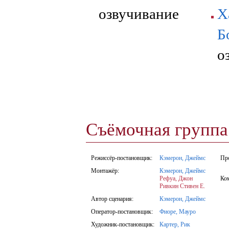
озвучивание
Х
Б
о
Съёмочная групп
Режиссёр-постановщик:
Кэмерон, Джеймс
Пр
Монтажёр:
Кэмерон, Джеймс
Рефуа, Джон
Ко
Ривкин Стивен Е.
Автор сценария:
Кэмерон, Джеймс
Оператор-постановщик:
Фиоре, Мауро
Художник-постановщик:
Картер, Рик