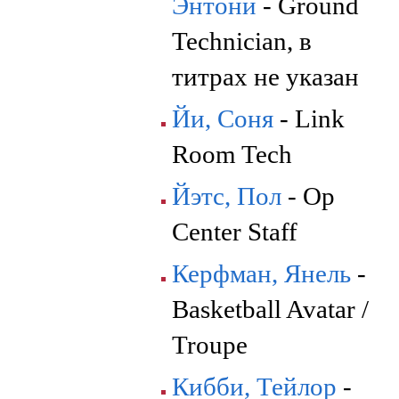
Энтони
- Ground
Technician, в
титрах не указан
Йи, Соня
- Link
Room Tech
Йэтс, Пол
- Op
Center Staff
Керфман, Янель
-
Basketball Avatar /
Troupe
Кибби, Тейлор
-