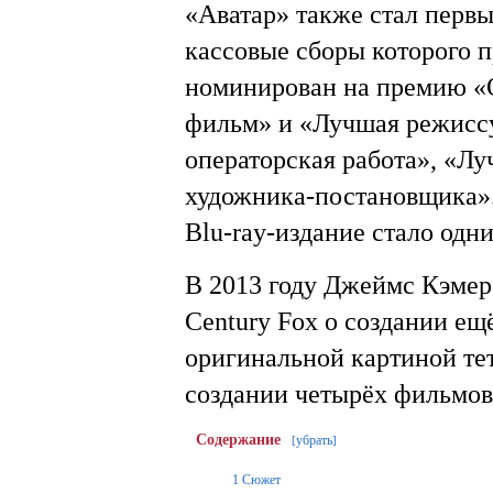
«Аватар» также стал перв
кассовые сборы которого п
номинирован на премию «О
фильм» и «Лучшая режиссур
операторская работа», «Л
художника-постановщика».
Blu-ray-издание стало одн
В 2013 году Джеймс Кэмер
Century Fox о создании ещ
оригинальной картиной тет
создании четырёх фильмо
Содержание
убрать
[
]
1
Сюжет