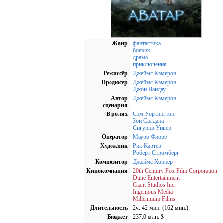
Жанр
фантастика
боевик
драма
приключения
Режиссёр
Джеймс Кэмерон
Продюсер
Джеймс Кэмерон
Джон Ландау
Автор
Джеймс Кэмерон
сценария
В ролях
Сэм Уортингтон
Зои Салдана
Сигурни Уивер
Оператор
Мауро Фиоре
Художник
Рик Картер
Роберт Стромберг
Композитор
Джеймс Хорнер
Кинокомпания
20th Century Fox Film Corporation
Dune Entertainment
Giant Studios Inc.
Ingenious Media
Millennium Films
Длительность
2ч. 42 мин. (162 мин.)
Бюджет
237.0 млн. $