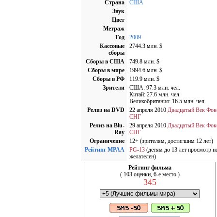
Страна
США
Звук
Цвет
Метраж
Год
2009
Кассовые
2744.3 млн. $
сборы
Сборы в США
749.8 млн. $
Cборы в мире
1994.6 млн. $
Cборы в РФ
119.9 млн. $
Зрители
США: 97.3 млн. чел.
Китай: 27.6 млн. чел.
Великобритания: 16.5 млн. чел.
Релиз на DVD
22 апреля 2010
Двадцатый Век Фок
СНГ
Релиз на Blu-
29 апреля 2010
Двадцатый Век Фок
Ray
СНГ
Ограничение
12+ (зрителям, достигшим 12 лет)
Рейтинг MPAA
PG-13
(детям до 13 лет просмотр н
желателен)
Рейтинг фильма
( 103 оценки, 6-е место )
345