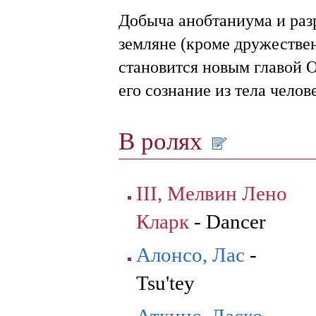
Добыча анобтаниума и ра
земляне (кроме дружестве
становится новым главой О
его сознание из тела челове
В ролях
III, Мелвин Лено
Кларк
- Dancer
Алонсо, Лас
-
Tsu'tey