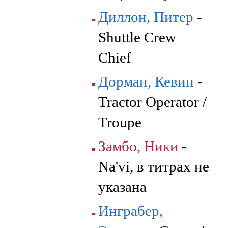
Диллон, Питер
-
Shuttle Crew
Chief
Дорман, Кевин
-
Tractor Operator /
Troupe
Замбо, Ники
-
Na'vi, в титрах не
указана
Инграбер,