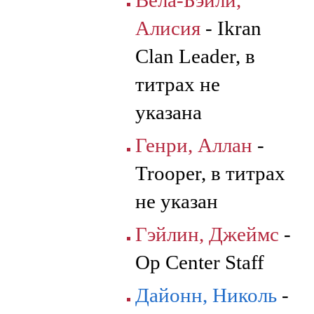
Вела-Бэйли,
Алисия
- Ikran
Clan Leader, в
титрах не
указана
Генри, Аллан
-
Trooper, в титрах
не указан
Гэйлин, Джеймс
-
Op Center Staff
Дайонн, Николь
-