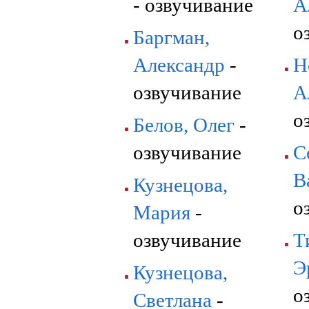
- озвучивание
А
о
Баргман,
Александр
-
Н
озвучивание
А
о
Белов, Олег
-
озвучивание
С
В
Кузнецова,
о
Мария
-
озвучивание
Т
Э
Кузнецова,
о
Светлана
-