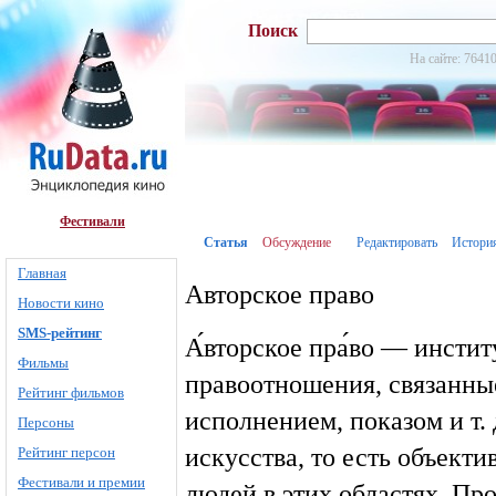
Поиск
На сайте: 76410
Фестивали
Статья
Обсуждение
Редактировать
Истори
Главная
Авторское право
Новости кино
SMS-рейтинг
А́вторское пра́во — инсти
Фильмы
правоотношения, связанные
Рейтинг фильмов
исполнением, показом и т.
Персоны
искусства, то есть объекти
Рейтинг персон
Фестивали и премии
людей в этих областях. П