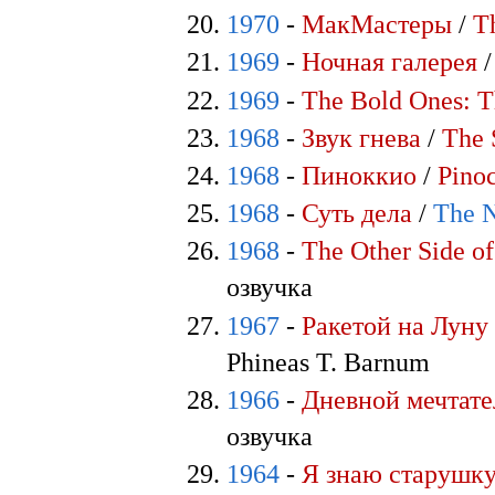
1970
-
МакМастеры
/
T
1969
-
Ночная галерея
1969
-
The Bold Ones: 
1968
-
Звук гнева
/
The 
1968
-
Пиноккио
/
Pino
1968
-
Суть дела
/
The N
1968
-
The Other Side o
озвучка
1967
-
Ракетой на Луну
Phineas T. Barnum
1966
-
Дневной мечтате
озвучка
1964
-
Я знаю старушку