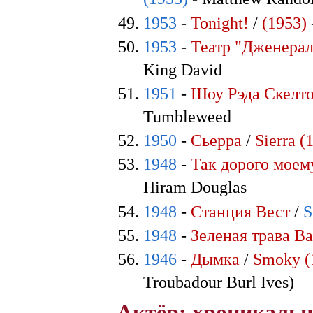
1953
-
Tonight!
/
(1953)
1953
-
Театр "Дженерал
King David
1951
-
Шоу Рэда Скелт
Tumbleweed
1950
-
Сьерра
/
Sierra (
1948
-
Так дорого моем
Hiram Douglas
1948
-
Станция Вест
/
S
1948
-
Зеленая трава В
1946
-
Дымка
/
Smoky (
Troubadour Burl Ives)
Актёр: хроникальн