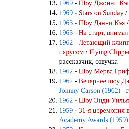
1969
-
Шоу Джонни Кэ
1969
-
Stars on Sunday
1963
-
Шоу Дэнни Кэя
1963
-
На старт, внима
1962
-
Летающий клипп
парусом
/
Flying Clippe
рассказчик, озвучка
1962
-
Шоу Мерва Гри
1962
-
Вечернее шоу Д
Johnny Carson (1962)
- 
1962
-
Шоу Энди Уиль
1959
-
31-я церемония 
Academy Awards (1959)