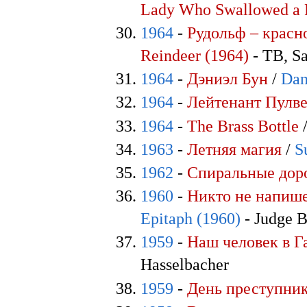
Lady Who Swallowed a F
1964
-
Рудольф – красн
Reindeer (1964)
- ТВ, S
1964
-
Дэниэл Бун
/
Dan
1964
-
Лейтенант Пулв
1964
-
The Brass Bottle
1963
-
Летняя магия
/
S
1962
-
Спиральные дор
1960
-
Никто не напиш
Epitaph (1960)
- Judge B
1959
-
Наш человек в Г
Hasselbacher
1959
-
День преступни