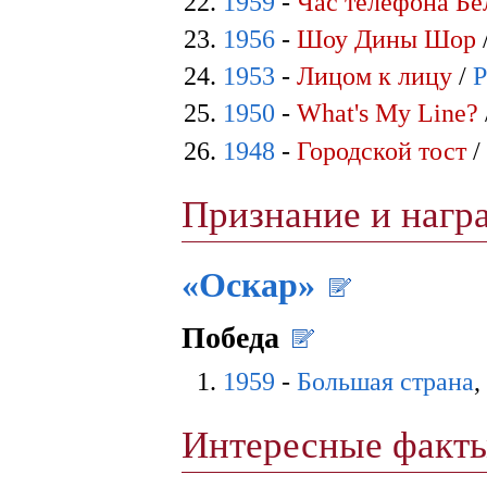
1959
-
Час телефона Бе
1956
-
Шоу Дины Шор
1953
-
Лицом к лицу
/
P
1950
-
What's My Line?
1948
-
Городской тост
Признание и наг
«Оскар»
Победа
1959
-
Большая страна
,
Интересные факт