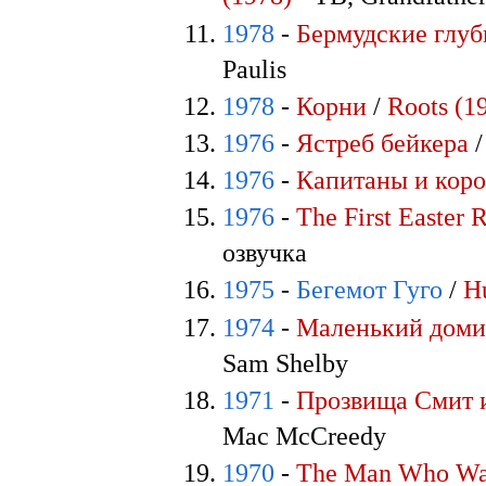
1978
-
Бермудские глу
Paulis
1978
-
Корни
/
Roots (1
1976
-
Ястреб бейкера
1976
-
Капитаны и кор
1976
-
The First Easter 
озвучка
1975
-
Бегемот Гуго
/
Hu
1974
-
Маленький доми
Sam Shelby
1971
-
Прозвища Смит 
Mac McCreedy
1970
-
The Man Who Wan