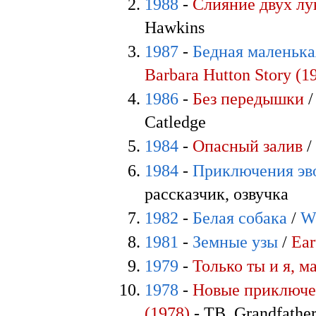
1988
-
Слияние двух лу
Hawkins
1987
-
Бедная маленька
Barbara Hutton Story (1
1986
-
Без передышки
Catledge
1984
-
Опасный залив
1984
-
Приключения эв
рассказчик, озвучка
1982
-
Белая собака
/
W
1981
-
Земные узы
/
Ear
1979
-
Только ты и я, 
1978
-
Новые приключе
(1978)
- ТВ, Grandfathe