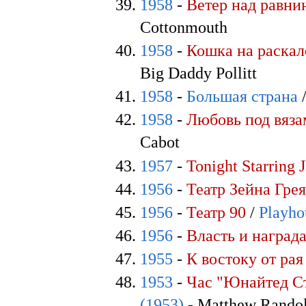
1958
-
Ветер над равни
Cottonmouth
1958
-
Кошка на раска
Big Daddy Pollitt
1958
-
Большая страна
1958
-
Любовь под вяз
Cabot
1957
-
Tonight Starring 
1956
-
Театр Зейна Гре
1956
-
Театр 90
/
Playho
1956
-
Власть и наград
1955
-
К востоку от рая
1953
-
Час "Юнайтед С
(1953)
- Matthew Rando