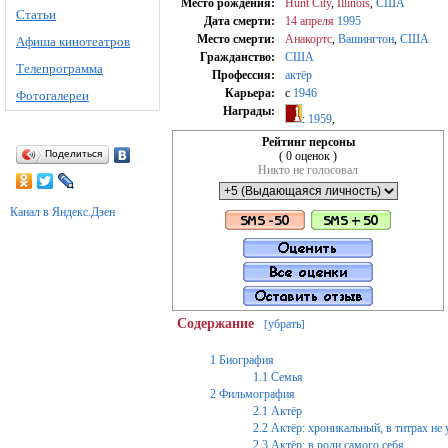
Место рождения:
Hunt City
,
Illinois
,
США
Статьи
Дата смерти:
14 апреля
1995
Место смерти:
Анакортс
,
Вашингтон
,
США
Афиша кинотеатров
Гражданство:
США
Телепрограмма
Профессия:
актёр
Карьера:
c
1946
Фотогалереи
Награды:
:
1959
,
Рейтинг персоны
Поделиться
( 0 оценок )
Никто не голосовал
Канал в Яндекс.Дзен
Содержание
убрать
[
]
1
Биография
1.1
Семья
2
Фильмография
2.1
Актёр
2.2
Актёр: хроникальный, в титрах не 
2.3
Актёр: в роли самого себя