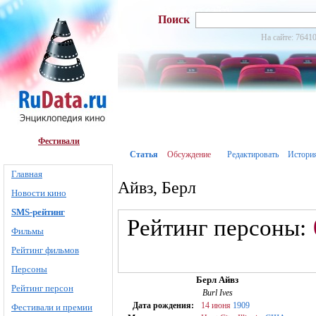
Поиск
На сайте: 76410
Фестивали
Статья
Обсуждение
Редактировать
Истори
Главная
Айвз, Берл
Новости кино
SMS-рейтинг
Рейтинг персоны:
Фильмы
Рейтинг фильмов
Персоны
Берл Айвз
Рейтинг персон
Burl Ives
Дата рождения:
14 июня
1909
Фестивали и премии