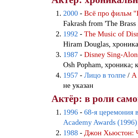
2000
-
Всё про фильм 
Fakrash from 'The Brass 
1992
-
The Music of Dis
Hiram Douglas, хроник
1987
-
Disney Sing-Alon
Osh Popham, хроника; 
1957
-
Лицо в толпе
/
A
не указан
Актёр: в роли само
1996
-
68-я церемония 
Academy Awards (1996)
1988
-
Джон Хьюстон: 