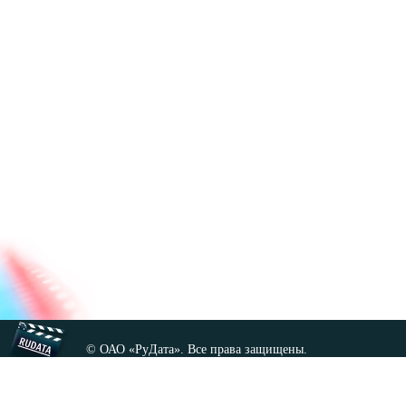
© ОАО «РуДата». Все права защищены.
Копирование любых материалов сайта, кроме GNU FDL,
допускается только с разрешения администрации.