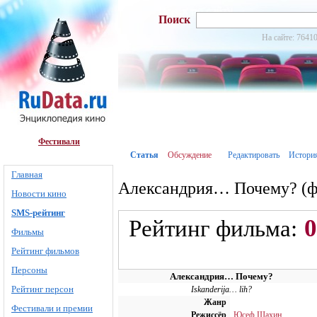
Поиск
На сайте: 76410
Фестивали
Статья
Обсуждение
Редактировать
Истори
Главная
Александрия… Почему? (ф
Новости кино
SMS-рейтинг
0
Рейтинг фильма:
Фильмы
Рейтинг фильмов
Персоны
Александрия… Почему?
Рейтинг персон
Iskanderija… lih?
Жанр
Фестивали и премии
Режиссёр
Юсеф Шахин