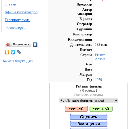
Статьи
Продюсер
Автор
Афиша кинотеатров
сценария
В ролях
Телепрограмма
Оператор
Фотогалереи
Художник
Композитор
Кинокомпания
Поделиться
Длительность
133 мин.
Бюджет
Страна
Египет
Алжир
Канал в Яндекс.Дзен
Звук
Цвет
Метраж
Год
1979
Рейтинг фильма
( 0 оценок )
Никто не голосовал