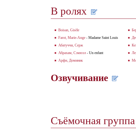
В ролях
Boisan, Gisèle
Бе
Farot, Marie-Ange
- Madame Saint Louis
Де
Абатуччи, Серж
Ке
Абрахам, Сэмюэл
- Un enfant
Ле
Арфи, Доминик
Мо
Озвучивание
Съёмочная групп