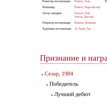
Режиссёр-постановщик:
Пальси, Эзан
П
Монтажёр:
Йойотт, Мари-Жозеф
Автор сценария:
Пальси, Эзан
Зобель, Джозеф
Оператор-постановщик:
Шапюи, Доминик
Художник-постановщик:
Эт, Хоанг Тан
Признание и нагр
Сезар, 1984
Победитель
Лучший дебют