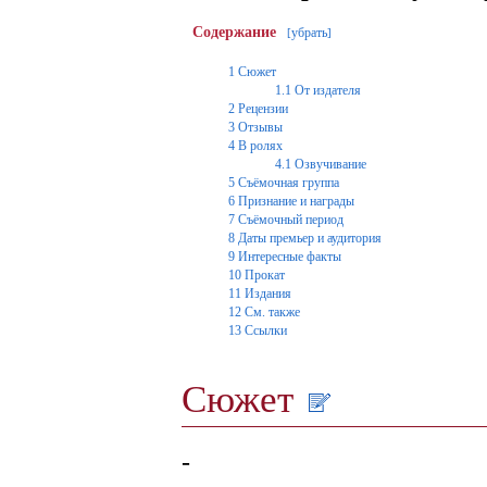
Содержание
убрать
[
]
1
Сюжет
1.1
От издателя
2
Рецензии
3
Отзывы
4
В ролях
4.1
Озвучивание
5
Съёмочная группа
6
Признание и награды
7
Съёмочный период
8
Даты премьер и аудитория
9
Интересные факты
10
Прокат
11
Издания
12
См. также
13
Ссылки
Сюжет
-