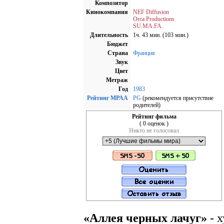
Композитор
Кинокомпания
NEF Diffusion
Orca Productions
SU.MA.FA.
Длительность
1ч. 43 мин. (103 мин.)
Бюджет
Страна
Франция
Звук
Цвет
Метраж
Год
1983
Рейтинг MPAA
PG
(рекомендуется присутствие
родителей)
Рейтинг фильма
( 0 оценок )
Никто не голосовал
«Аллея черных лачуг»
- 