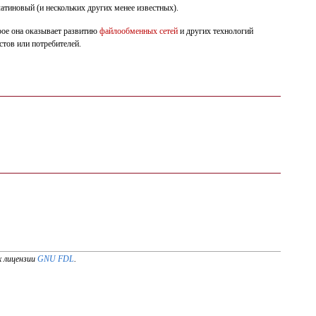
латиновый (и нескольких других менее известных).
рое она оказывает развитию
файлообменных сетей
и других технологий
тов или потребителей.
х лицензии
GNU FDL
.