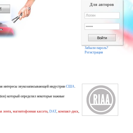
Для авторов
Забыли пароль?
Регистрация
ющая интересы звукозаписывающей индустрии
США
.
tion) который определял некоторые важные
я лента
,
магнитофонная кассета
,
DAT
,
компакт-диск
,