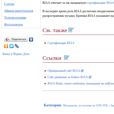
RIAA отвечает за так называемую
сертификацию RIA
Статьи
Афиша кинотеатров
В последнее время роль RIAA достаточно неоднозначн
распространения музыки. Критики RIAA указывают на т
Телепрограмма
Фотогалереи
См. также
Поделиться
Сертификация RIAA
Канал в Яндекс.Дзен
Ссылки
Официальный сайт RIAA
Сайт движения за бойкот RIAA
RIAA Radar, поиск альбомов, вышедших на лейбл
Категории
:
Материалы, доступные по GNU FDL
|
Зв