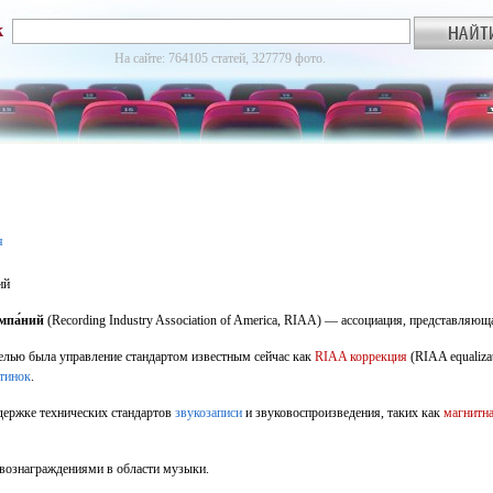
к
На сайте: 764105 статей, 327779 фото.
я
ий
мпа́ний
(Recording Industry Association of America, RIAA) — ассоциация, представля
целью была управление стандартом известным сейчас как
RIAA коррекция
(RIAA equaliza
тинок
.
держке технических стандартов
звукозаписи
и звуковоспроизведения, таких как
магнитна
вознаграждениями в области музыки.