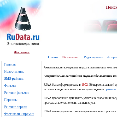
Поис
Фестивали
Статья
Обсуждение
Редактировать
Истори
Главная
Американская ассоциация звукозаписывающих компан
Новости кино
Америка́нская ассоциа́ция звукозапи́сывающих ко
SMS-рейтинг
RIAA была сформирована в
1952
. Её первоначальной 
Фильмы
технические детали записи и воспроизведения
грамплас
Рейтинг фильмов
RIAA продолжило принимать участие в создании и под
Персоны
программные технологии записи звука.
Рейтинг персон
RIAA также управляет лицензированием и авторскими 
Фестивали и премии