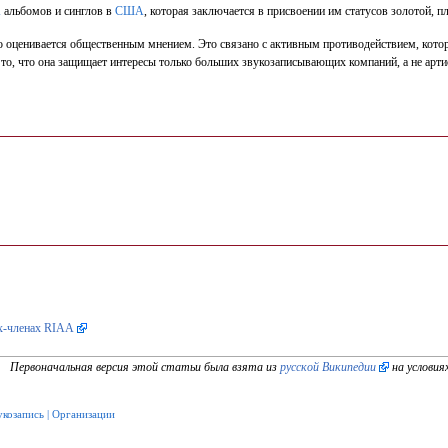
A
альбомов и синглов в
США
, которая заключается в присвоении им статусов золотой, п
о оценивается общественным мнением. Это связано с активным противодействием, кото
о, что она защищает интересы только больших звукозаписывающих компаний, а не артис
ах-членах RIAA
Первоначальная версия этой статьи была взята из
русской Википедии
на условия
укозапись
|
Организации