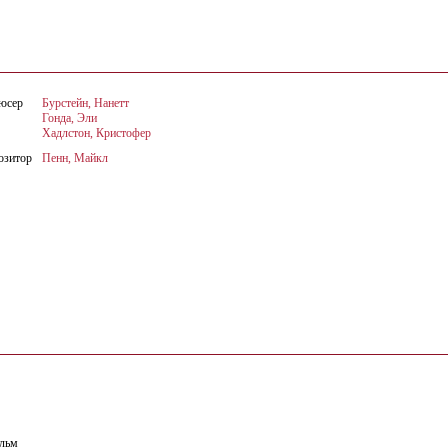
юсер
Бурстейн, Нанетт
Гонда, Эли
Хадлстон, Кристофер
озитор
Пенн, Майкл
ильм