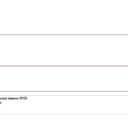
личии такого DVD.
о