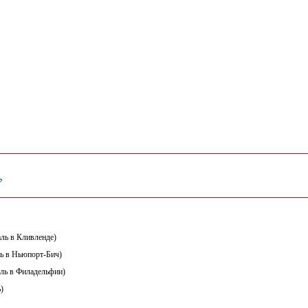
ль в Кливленде)
ь в Ньюпорт-Бич)
ль в Филадельфии)
)