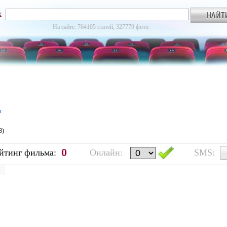
к
На сайте: 764105 статей, 327779 фото.
я
8)
0
йтинг фильма:
Онлайн:
SMS: