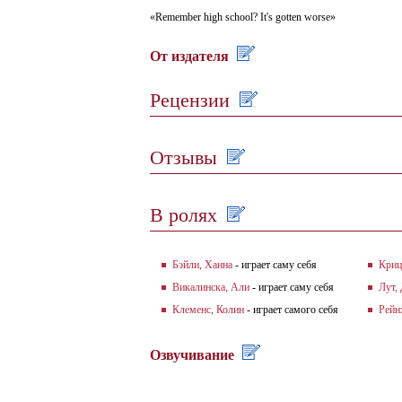
«Remember high school? It's gotten worse»
От издателя
Рецензии
Отзывы
В ролях
Бэйли, Ханна
- играет саму себя
Криц
Викалинска, Али
- играет саму себя
Лут,
Клеменс, Колин
- играет самого себя
Рейн
Озвучивание