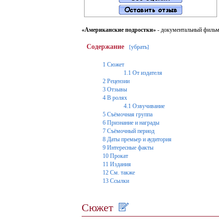
«Американские подростки»
- документальный фильм
Содержание
убрать
[
]
1
Сюжет
1.1
От издателя
2
Рецензии
3
Отзывы
4
В ролях
4.1
Озвучивание
5
Съёмочная группа
6
Признание и награды
7
Съёмочный период
8
Даты премьер и аудитория
9
Интересные факты
10
Прокат
11
Издания
12
См. также
13
Ссылки
Сюжет