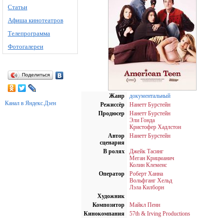
Статьи
Афиша кинотеатров
Телепрограмма
Фотогалереи
Поделиться
Жанр
документальный
Канал в Яндекс.Дзен
Режиссёр
Нанетт Бурстейн
Продюсер
Нанетт Бурстейн
Эли Гонда
Кристофер Хадлстон
Автор
Нанетт Бурстейн
сценария
В ролях
Джейк Тасинг
Меган Крицманич
Колин Клеменс
Оператор
Роберт Ханна
Вольфганг Хельд
Лэла Килборн
Художник
Композитор
Майкл Пенн
Кинокомпания
57th & Irving Productions