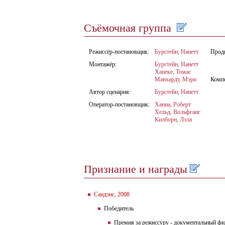
Съёмочная группа
Режиссёр-постановщик:
Бурстейн, Нанетт
Прод
Монтажёр:
Бурстейн, Нанетт
Ханеке, Томас
Манхардт, Мэри
Комп
Автор сценария:
Бурстейн, Нанетт
Оператор-постановщик:
Ханна, Роберт
Хельд, Вольфганг
Килборн, Лэла
Признание и награды
Сандэнс, 2008
Победитель
Премия за режиссуру - документальный ф