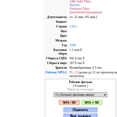
A&E Indie Films
Blacklist
Firehouse Films
QuasiWorld Entertainment
Длительность
1ч. 35 мин. (95 мин.)
Бюджет
Страна
США
Звук
Цвет
Метраж
Год
2008
Кассовые
1.1 млн.$
сборы
Сборы в США
942.4 тыс.$
Cборы в мире
187.8 тыс.$
Зрители
Великобритания: 4.5 тыс.
Рейтинг MPAA
PG-13
(детям до 13 лет просмотр н
желателен)
Рейтинг фильма
( 0 оценок )
Никто не голосовал