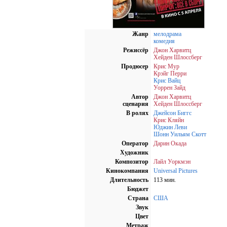
Жанр
мелодрама
комедия
Режиссёр
Джон Харвитц
Хейден Шлоссберг
Продюсер
Крис Мур
Крэйг Перри
Крис Вайц
Уоррен Зайд
Автор
Джон Харвитц
сценария
Хейден Шлоссберг
В ролях
Джейсон Биггс
Крис Кляйн
Юджин Леви
Шонн Уильям Скотт
Оператор
Дарин Окада
Художник
Композитор
Лайл Уоркмэн
Кинокомпания
Universal Pictures
Длительность
113 мин.
Бюджет
Страна
США
Звук
Цвет
Метраж