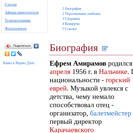
Статьи
1
Биография
Афиша кинотеатров
2
Персональные альбомы
3
Сборники
Телепрограмма
4
Концерты
Фотогалереи
5
Ссылки
Биография
Поделиться
Ефрем Амирамов
родилс
Канал в Яндекс.Дзен
апреля
1956 г. в
Нальчике
.
национальности -
горский
еврей
. Музыкой увлекся с
детства, чему немало
способствовал отец -
организатор,
балетмейстер
первый директор
Карачаевского