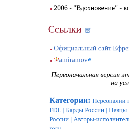
2006 - "Вдохновение" - к
Ссылки
Официальный сайт Ефре
amiramov
Первоначальная версия э
на ус
Категории
:
Персоналии 
FDL
|
Барды России
|
Певцы 
России
|
Авторы-исполнител
году