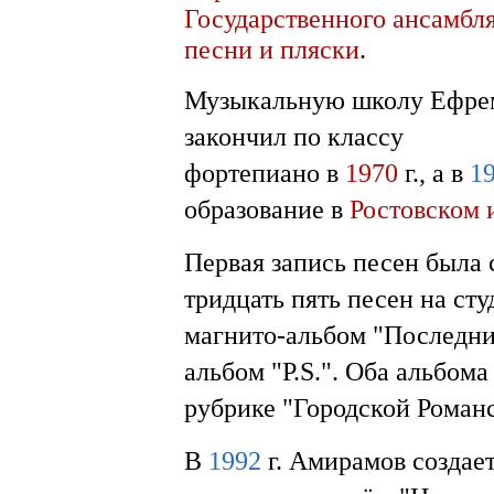
Государственного ансамбл
песни и пляски
.
Музыкальную школу Ефре
закончил по классу
фортепиано в
1970
г., а в
1
образование в
Ростовском 
Первая запись песен была 
тридцать пять песен на ст
магнито-альбом "Последни
альбом "P.S.". Оба альбома
рубрике "Городской Романс
В
1992
г. Амирамов создает