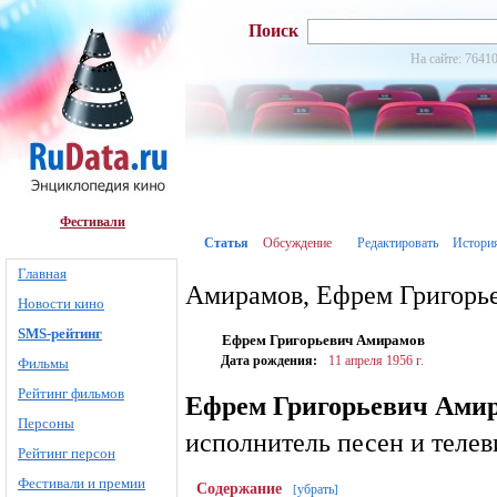
Поиск
На сайте: 76410
Фестивали
Статья
Обсуждение
Редактировать
Истори
Главная
Амирамов, Ефрем Григорь
Новости кино
SMS-рейтинг
Ефрем Григорьевич Амирамов
Дата рождения:
11 апреля
1956 г.
Фильмы
Рейтинг фильмов
Ефрем Григорьевич Ами
Персоны
исполнитель песен и теле
Рейтинг персон
Фестивали и премии
Содержание
убрать
[
]