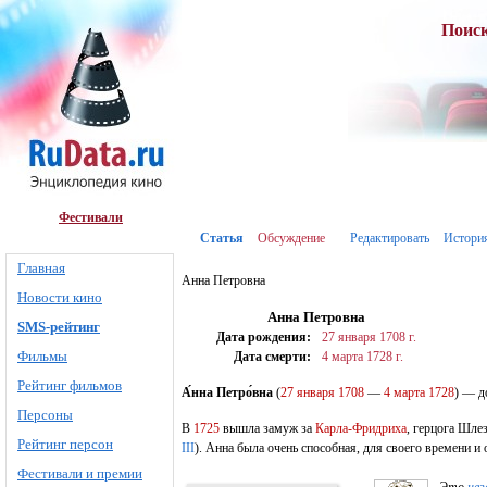
Поис
Фестивали
Статья
Обсуждение
Редактировать
Истори
Главная
Анна Петровна
Новости кино
Анна Петровна
SMS-рейтинг
Дата рождения:
27 января
1708 г.
Фильмы
Дата смерти:
4 марта
1728 г.
Рейтинг фильмов
А́нна Петро́вна
(
27 января
1708
—
4 марта
1728
) — д
Персоны
В
1725
вышла замуж за
Карла-Фридриха
, герцога Шле
Рейтинг персон
III
). Анна была очень способная, для своего времени и
Фестивали и премии