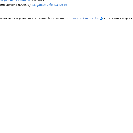
авершённая статья
о человеке.
те помочь проекту,
исправив и дополнив её
.
начальная версия этой статьи была взята из
русской Википедии
на условиях лицен