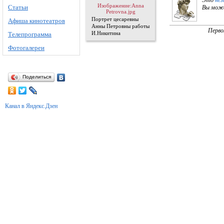
Это
нез
Изображение:Anna
Статьи
Вы може
Petrovna.jpg
Портрет цесаревны
Афиша кинотеатров
Анны Петровны работы
Перво
Телепрограмма
И.Никитина
Фотогалереи
Поделиться
Канал в Яндекс.Дзен