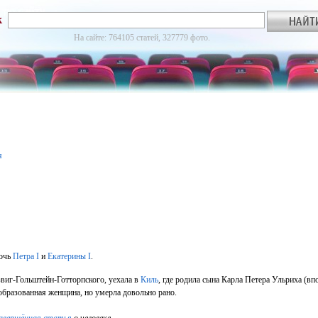
к
На сайте: 764105 статей, 327779 фото.
я
очь
Петра I
и
Екатерины I
.
звиг-Гольштейн-Готторпского, уехала в
Киль
, где родила сына Карла Петера Ульриха (в
 образованная женщина, но умерла довольно рано.