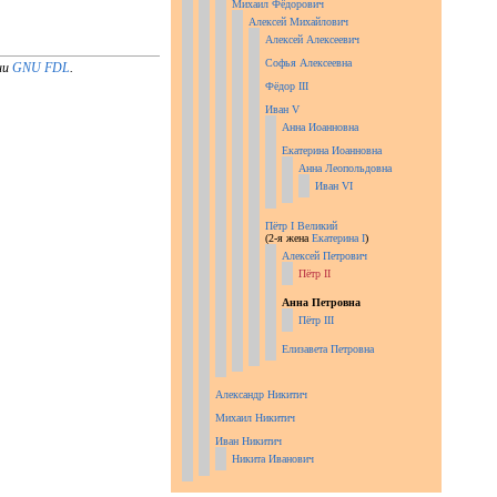
Михаил Фёдорович
Алексей Михайлович
Алексей Алексеевич
Софья Алексеевна
зии
GNU FDL
.
Фёдор III
Иван V
Анна Иоанновна
Екатерина Иоанновна
Анна Леопольдовна
Иван VI
Пётр I Великий
(2-я жена
Екатерина I
)
Алексей Петрович
Пётр II
Анна Петровна
Пётр III
Елизавета Петровна
Александр Никитич
Михаил Никитич
Иван Никитич
Никита Иванович