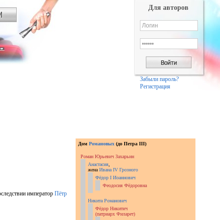
Для авторов
Забыли пароль?
Регистрация
Дом
Романовых
(до Петра III)
Роман Юрьевич Захарьин
Анастасия
,
жена
Ивана IV Грозного
Фёдор I Иоаннович
Феодосия Фёдоровна
последствии император
Пётр
Никита Романович
Фёдор Никитич
(патриарх Филарет)