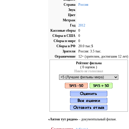
Страна
Россия
Звук
Цвет
Метраж
Год
2012
Кассовые сборы
0
Сборы в США
0
Cборы в мире
0
Cборы в РФ
20.0 тыс.$
Зрители
Россия: 3.5 тыс.
Ограничение
12+ (зрителям, достигшим 12 лет)
Рейтинг фильма
( 0 оценок )
Никто не голосовал
«Антон тут рядом»
- документальный фильм.