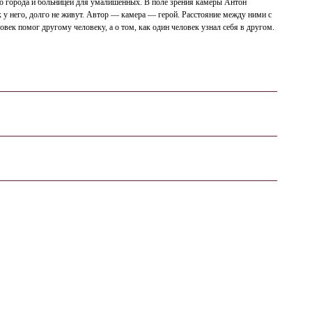
го города и больницей для умалишенных. В поле зрения камеры Антон
ак у него, долго не живут. Автор — камера — герой. Расстояние между ними с
овек помог другому человеку, а о том, как один человек узнал себя в другом.