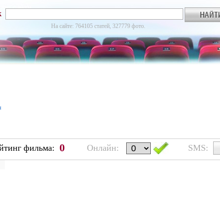
к
На сайте: 764105 статей, 327779 фото.
я
0
йтинг фильма:
Онлайн:
SMS: