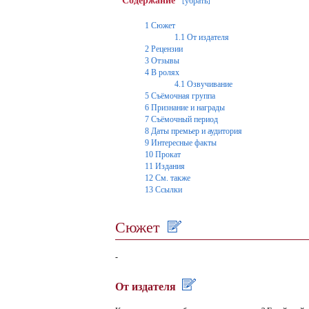
Содержание
убрать
[
]
1
Сюжет
1.1
От издателя
2
Рецензии
3
Отзывы
4
В ролях
4.1
Озвучивание
5
Съёмочная группа
6
Признание и награды
7
Съёмочный период
8
Даты премьер и аудитория
9
Интересные факты
10
Прокат
11
Издания
12
См. также
13
Ссылки
Сюжет
-
От издателя