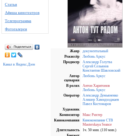
Статьи
Афиша кинотеатров
Телепрограмма
Фотогалереи
Поделиться
Жанр
документальный
Режиссёр
Любовь Аркус
Продюсер
Александр Голутва
Канал в Яндекс.Дзен
Сергей Сельянов
Константин Шавловский
Автор
Любовь Аркус
сценария
В ролях
Антон Харитонов
Любовь Аркус
Оператор
Александр Демьяненко
Алишер Хамидходжаев
Павел Костомаров
Художник
Композитор
Макс Рихтер
Кинокомпания
Кинокомпания CTB
Masterskaya Seance
Длительность
1ч. 50 мин. (110 мин.)
Бюджет