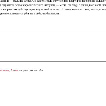
 картины — мальчик-аутист. Он живет между облупленной квартирой на окраине большо
анет пациентом психоневрологического интерната — места, где люди с таким диагнозом, к
в кадр и стать действующим лицом этой истории. Но это история не о том, как один чел
едневно приходится убивать в себе, чтобы выжить.
ритонов, Антон
- играет самого себя