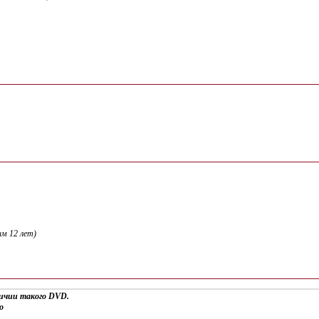
м 12 лет)
личии такого DVD.
о