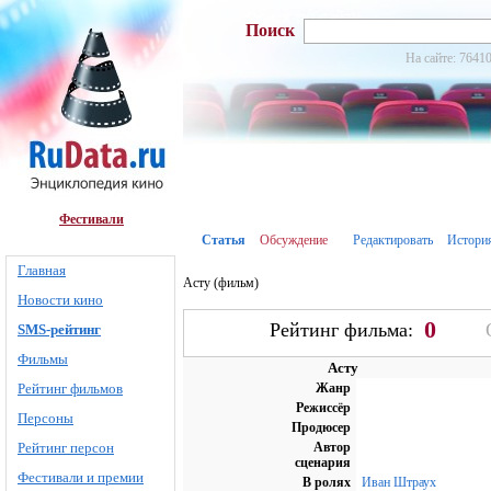
Поиск
На сайте: 76410
Фестивали
Статья
Обсуждение
Редактировать
Истори
Главная
Асту (фильм)
Новости кино
0
Рейтинг фильма:
SMS-рейтинг
Фильмы
Асту
Рейтинг фильмов
Жанр
Режиссёр
Персоны
Продюсер
Рейтинг персон
Автор
сценария
Фестивали и премии
В ролях
Иван Штраух