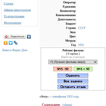
Оператор
Статьи
Художник
Афиша кинотеатров
Композитор
Кинокомпания
Телепрограмма
Длительность
Фотогалереи
Бюджет
Страна
СССР
Звук
Цвет
Поделиться
Метраж
Год
1932
Канал в Яндекс.Дзен
Рейтинг фильма
( 0 оценок )
Никто не голосовал
«Асту»
—
кинофильм
1932 года
.
Содержание
убрать
[
]