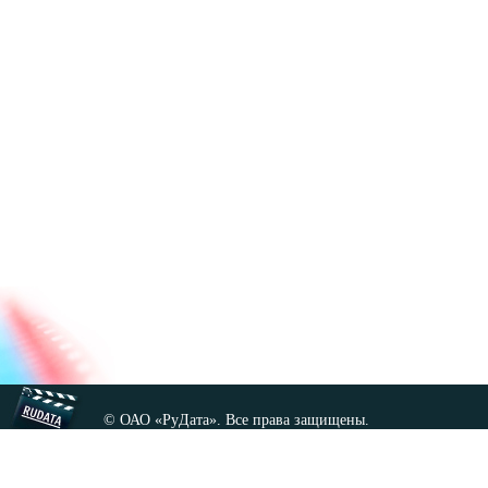
© ОАО «РуДата». Все права защищены.
Копирование любых материалов сайта, кроме GNU FDL,
допускается только с разрешения администрации.