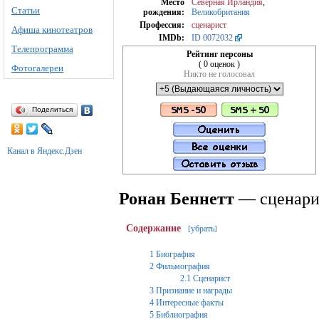
Место
Северная Ирландия
,
Статьи
рождения:
Великобритания
Профессия:
cценарист
Афиша кинотеатров
IMDb:
ID 0072032
Телепрограмма
Рейтинг персоны
( 0 оценок )
Фотогалереи
Никто не голосовал
Поделиться
Канал в Яндекс.Дзен
Ронан Беннетт
— сценари
Содержание
убрать
[
]
1
Биография
2
Фильмография
2.1
Сценарист
3
Признание и награды
4
Интересные факты
5
Библиография