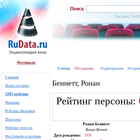
Поиск
На сайте: 76410
Фестивали
Статья
Обсуждение
Редактировать
Истори
Главная
Беннетт, Ронан
Новости кино
SMS-рейтинг
Рейтинг персоны:
Фильмы
Рейтинг фильмов
Персоны
Ронан Беннетт
Рейтинг персон
Ronan Bennett
Дата рождения:
1956
Фестивали и премии