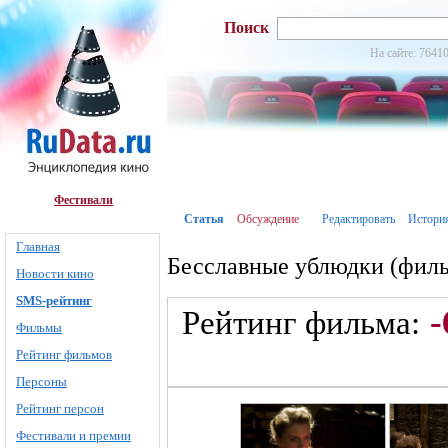
Поиск
На сайте: 76410
Фестивали
Статья
Обсуждение
Редактировать
Истори
Главная
Бесславные ублюдки (филь
Новости кино
SMS-рейтинг
-
Рейтинг фильма:
Фильмы
Рейтинг фильмов
Персоны
Рейтинг персон
Фестивали и премии