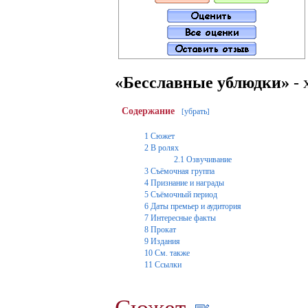
«Бесславные ублюдки»
- 
Содержание
убрать
[
]
1
Сюжет
2
В ролях
2.1
Озвучивание
3
Съёмочная группа
4
Признание и награды
5
Съёмочный период
6
Даты премьер и аудитория
7
Интересные факты
8
Прокат
9
Издания
10
См. также
11
Ссылки
Сюжет