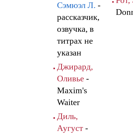
Рот,
Сэмюэл Л.
-
Don
рассказчик,
озвучка, в
титрах не
указан
Джирард,
Оливье
-
Maxim's
Waiter
Диль,
Аугуст
-