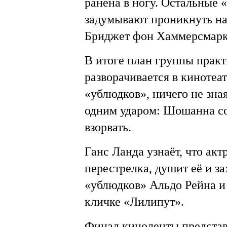
ранена в ногу. Остальные
задумывают проникнуть н
Бриджет фон Хаммерсмарк
В итоге план группы прак
разворачивается в кинотеа
«ублюдков», ничего не зна
одним ударом: Шошанна со
взорвать.
Ганс Ланда узнаёт, что акт
перестрелка, душит её и з
«ублюдков» Альдо Рейна и
кличке «Лилипут».
Финал киноленты представ