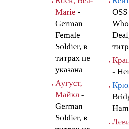
Rück, Bea-
Кейт
Marie
-
OSS
German
Who 
Female
Deal
Soldier, в
титр
титрах не
Кран
указана
- He
Аугуст,
Крюг
Майкл
-
Brid
German
Ham
Soldier, в
Лев