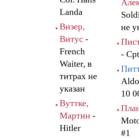
Але
Landa
Sold
Визер,
не у
Витус
-
Пист
French
- Cp
Waiter, в
Питт
титрах не
Aldo
указан
10 0
Вуттке,
План
Мартин
-
Moto
Hitler
#1