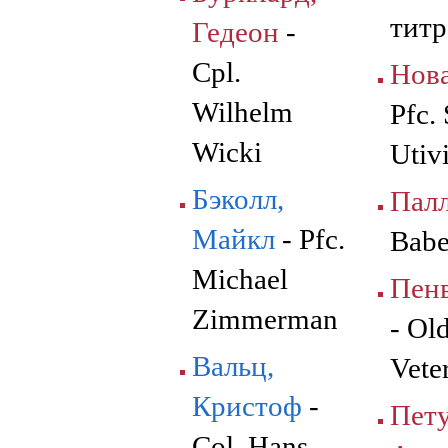
титр
Гедеон
-
Cpl.
Нова
Wilhelm
Pfc.
Wicki
Utiv
Бэколл,
Палл
Майкл
- Pfc.
Babe
Michael
Пенв
Zimmerman
- Ol
Вальц,
Vete
Кристоф
-
Пету
Col. Hans