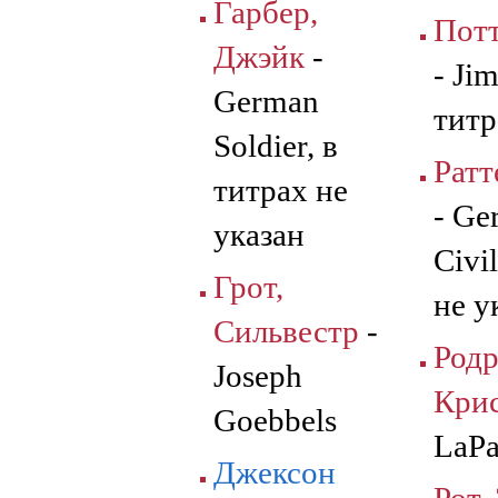
Гарбер,
Потт
Джэйк
-
- Ji
German
титр
Soldier, в
Ратт
титрах не
- Ge
указан
Civi
Грот,
не у
Сильвестр
-
Родр
Joseph
Кри
Goebbels
LaPa
Джексон