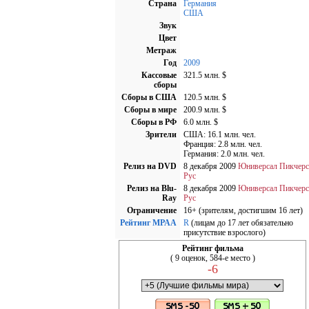
Страна
Германия
США
Звук
Цвет
Метраж
Год
2009
Кассовые
321.5 млн. $
сборы
Сборы в США
120.5 млн. $
Cборы в мире
200.9 млн. $
Cборы в РФ
6.0 млн. $
Зрители
США: 16.1 млн. чел.
Франция: 2.8 млн. чел.
Германия: 2.0 млн. чел.
Релиз на DVD
8 декабря 2009
Юниверсал Пикчерс
Рус
Релиз на Blu-
8 декабря 2009
Юниверсал Пикчерс
Ray
Рус
Ограничение
16+ (зрителям, достигшим 16 лет)
Рейтинг MPAA
R
(лицам до 17 лет обязательно
присутствие взрослого)
Рейтинг фильма
( 9 оценок, 584-е место )
-6