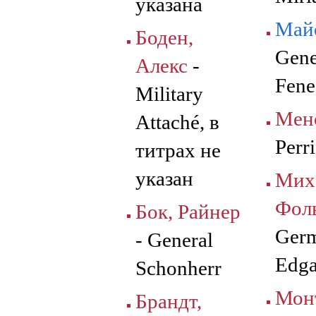
указана
Май
Боден,
Gene
Алекс
-
Fene
Military
Мен
Attaché, в
Perr
титрах не
указан
Мих
Фол
Бок, Райнер
Germ
- General
Edga
Schonherr
Мон
Брандт,