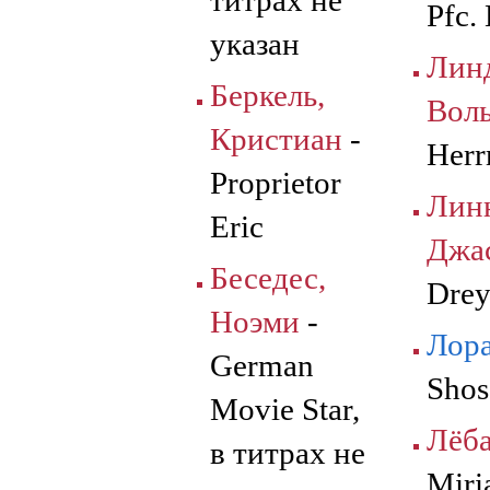
титрах не
Pfc.
указан
Лин
Беркель,
Вол
Кристиан
-
Herr
Proprietor
Линн
Eric
Джа
Беседес,
Drey
Ноэми
-
Лор
German
Shos
Movie Star,
Лёба
в титрах не
Miri