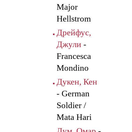
Major
Hellstrom
Дрейфус,
Джули
-
Francesca
Mondino
Дукен, Кен
- German
Soldier /
Mata Hari
Дум, Омар
-