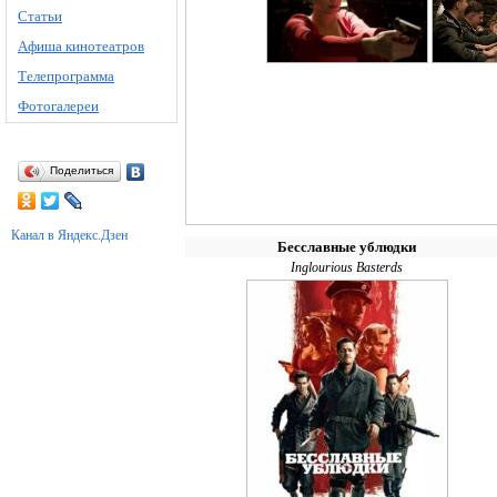
Статьи
Афиша кинотеатров
Телепрограмма
Фотогалереи
Поделиться
Канал в Яндекс.Дзен
Бесславные ублюдки
Inglourious Basterds