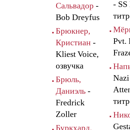
- SS
Сальвадор
-
титр
Bob Dreyfus
Мёр
Брюкнер,
Pvt. 
Кристиан
-
Fraz
Kliest Voice,
озвучка
Нап
Nazi
Брюль,
Atte
Даниэль
-
титр
Fredrick
Zoller
Нико
Gest
Буркхард,