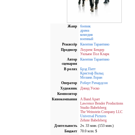
Жанр
боевик
драма
комедия
военный
Режиссёр
Квентин Тарантино
Продюсер
Лоуренс Бендер
Уильям Пол Кларк
Автор
Квентин Тарантино
сценария
В ролях
Брэд Питт
Кристоф Вальц
Мелани Лоран
Оператор
Роберт Ричардсон
Художник
Дэвид Уоско
Композитор
Кинокомпания
A Band Apart
Lawrence Bender Productions
Studio Babelsberg
The Weinstein Company LLC
Universal Pictures
Zehnte Babelsberg
Длительность
2ч. 33 мин. (153 мин.)
Бюджет
70.0 млн. $