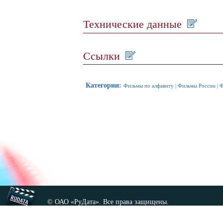
Технические данные
Ссылки
Категории
:
Фильмы по алфавиту
|
Фильмы России
|
Ф
© ОАО «РуДата». Все права защищены.
Копирование любых материалов сайта, кроме GNU FDL,
допускается только с разрешения администрации.