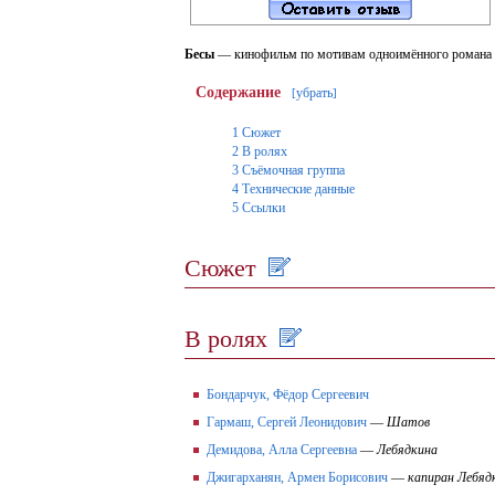
Бесы
— кинофильм по мотивам одноимённого романа
Содержание
убрать
[
]
1
Сюжет
2
В ролях
3
Съёмочная группа
4
Технические данные
5
Ссылки
Сюжет
В ролях
Бондарчук, Фёдор Сергеевич
Гармаш, Сергей Леонидович
—
Шатов
Демидова, Алла Сергеевна
—
Лебядкина
Джигарханян, Армен Борисович
—
капиран Лебяд