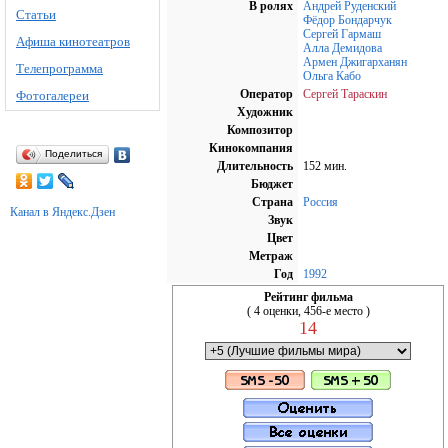
В ролях
Андрей Руденский
Статьи
Фёдор Бондарчук
Сергей Гармаш
Афиша кинотеатров
Алла Демидова
Армен Джигарханян
Телепрограмма
Ольга Кабо
Оператор
Сергей Тараскин
Фотогалереи
Художник
Композитор
Кинокомпания
Поделиться
Длительность
152 мин.
Бюджет
Страна
Россия
Канал в Яндекс.Дзен
Звук
Цвет
Метраж
Год
1992
Рейтинг фильма
( 4 оценки, 456-е место )
14