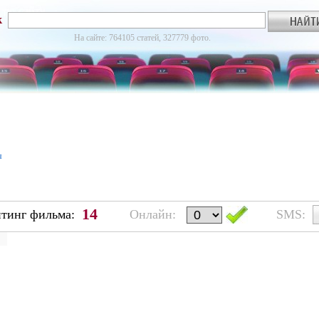
к
На сайте: 764105 статей, 327779 фото.
я
14
йтинг фильма:
Онлайн:
SMS: