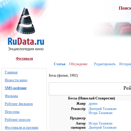
Поис
Фестивали
Статья
Обсуждение
Редактировать
Истори
Главная
Бесы (фильм, 1992)
Новости кино
Ре
SMS-рейтинг
Фильмы
Бесы (Николай Ставрогин)
Рейтинг фильмов
Жанр
драма
Режиссёр
Дмитрий Таланкин
Персоны
Игорь Таланкин
Продюсер
Рейтинг персон
Автор
Игорь Таланкин
Фестивали и премии
сценария
Дмитрий Таланкин