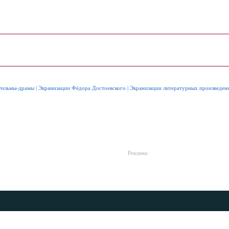
ильмы-драмы
|
Экранизации Фёдора Достоевского
|
Экранизации литературных произведен
Реклама: