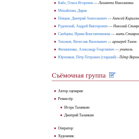
Кабо, Ольга Игоревна
—
Лизавета Николаевна
Михайлова, Дарья
Певцов, Дмитрий Анатольевич
—
Алексей Кирилло
Руденский, Андрей Викторович
—
Николай Ставр
Скобцева, Ирина Константиновна
—
мать Ставро
Тихонов, Вячеслав Васильевич
—
архиерей Тихон
Филиппенко, Александр Георгиевич
—
учитель
Юрченков, Пётр Петрович (старший)
-
Пётр Верхо
Съёмочная группа
Автор сценария:
Режиссёр:
Игорь Таланкин
Дмитрий Таланкин
Оператор:
Художник: