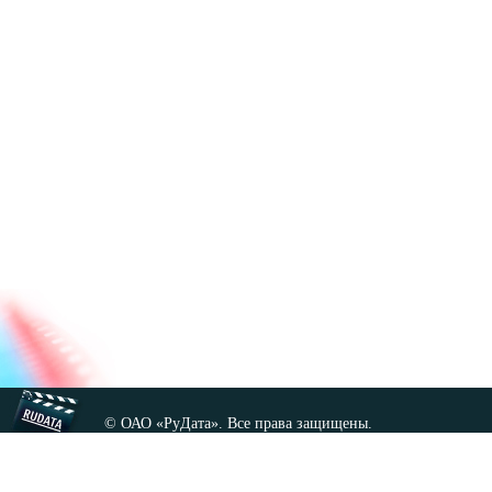
© ОАО «РуДата». Все права защищены.
Копирование любых материалов сайта, кроме GNU FDL,
допускается только с разрешения администрации.