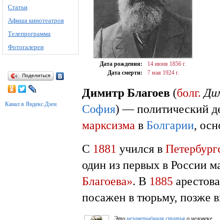
Статьи
Афиша кинотеатров
Телепрограмма
Фотогалереи
Дата рождения:
14 июня
1856 г.
Дата смерти:
7 мая
1924 г.
Поделиться
Димитр Благоев
(
болг.
Ди
Канал в Яндекс.Дзен
София
) — политический д
марксизма
в
Болгарии
, ос
С
1881
учился в
Петербург
один из первых в России м
Благоева»
. В
1885
арестова
посажен в тюрьму, позже 
Это
незавершённая статья
о человеке.