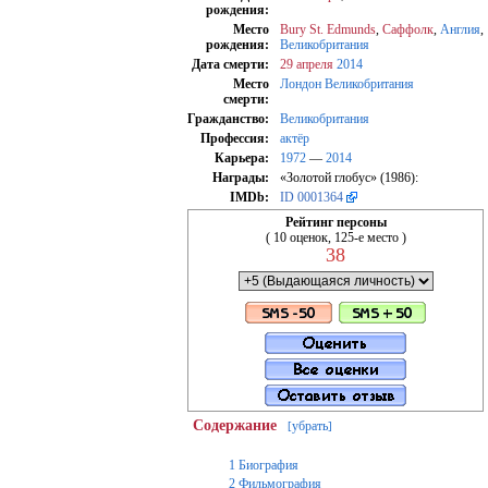
рождения:
Место
Bury St. Edmunds
,
Саффолк
,
Англия
,
рождения:
Великобритания
Дата смерти:
29 апреля
2014
Место
Лондон
Великобритания
смерти:
Гражданство:
Великобритания
Профессия:
актёр
Карьера:
1972
—
2014
Награды:
«Золотой глобус» (1986):
IMDb:
ID 0001364
Рейтинг персоны
( 10 оценок, 125-е место )
38
Содержание
убрать
[
]
1
Биография
2
Фильмография