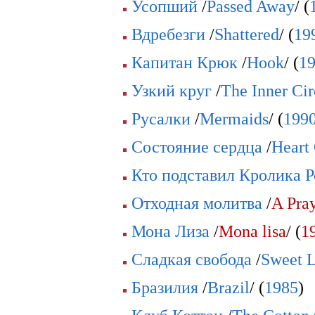
Усопший
/
Passed Away
/ (
Вдребезги
/
Shattered
/ (
19
Капитан Крюк
/
Hook
/ (
1
Узкий круг
/
The Inner Cir
Русалки
/
Mermaids
/ (
199
Состояние сердца
/
Heart
Кто подставил Кролика 
Отходная молитва
/
A Pra
Мона Лиза
/
Mona lisa
/ (
1
Сладкая свобода
/
Sweet L
Бразилия
/
Brazil
/ (
1985
)