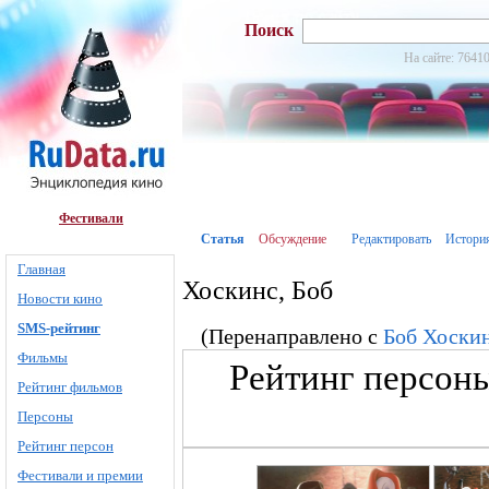
Поиск
На сайте: 76410
Фестивали
Статья
Обсуждение
Редактировать
Истори
Главная
Хоскинс, Боб
Новости кино
SMS-рейтинг
(Перенаправлено с
Боб Хоски
Фильмы
Рейтинг персоны
Рейтинг фильмов
Персоны
Рейтинг персон
Фестивали и премии