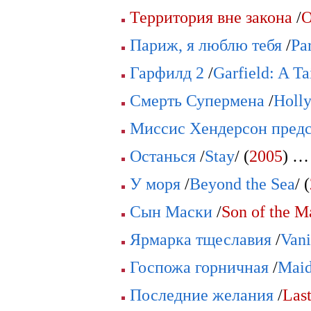
Территория вне закона
/
O
Париж, я люблю тебя
/
Par
Гарфилд 2
/
Garfield: A Ta
Смерть Супермена
/
Holl
Миссис Хендерсон предс
Останься
/
Stay
/ (
2005
) …
У моря
/
Beyond the Sea
/ (
Сын Маски
/
Son of the M
Ярмарка тщеславия
/
Vani
Госпожа горничная
/
Maid
Последние желания
/
Las