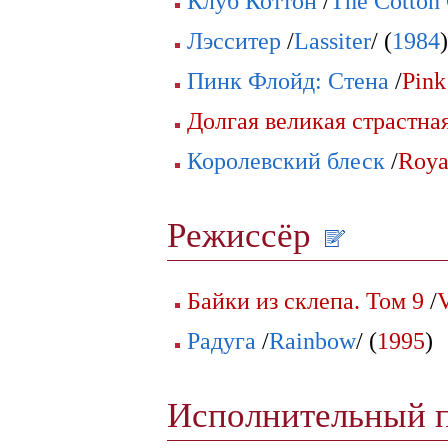
Клуб Коттон
/
The Cotton
Лэсситер
/
Lassiter
/ (
1984
)
Пинк Флойд: Стена
/
Pink
Долгая великая страстна
Королевский блеск
/
Roya
Режиссёр
Байки из склепа. Том 9
/
V
Радуга
/
Rainbow
/ (
1995
)
Исполнительный 