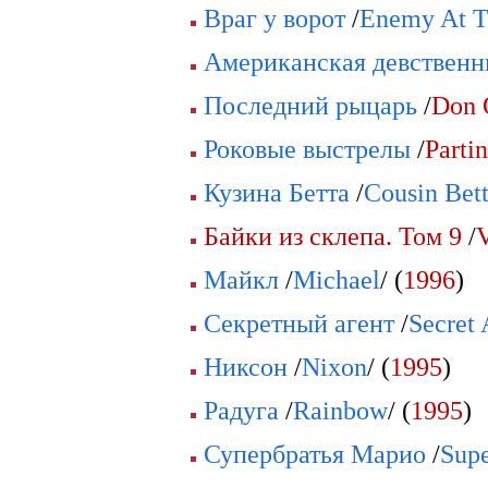
Враг у ворот
/
Enemy At T
Американская девственн
Последний рыцарь
/
Don 
Роковые выстрелы
/
Partin
Кузина Бетта
/
Cousin Bet
Байки из склепа. Том 9
/
V
Майкл
/
Michael
/ (
1996
)
Секретный агент
/
Secret 
Никсон
/
Nixon
/ (
1995
)
Радуга
/
Rainbow
/ (
1995
)
Супербратья Марио
/
Supe