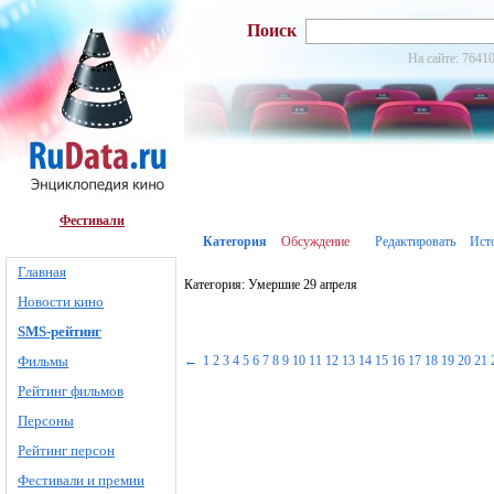
Поиск
На сайте: 76410
Фестивали
Категория
Обсуждение
Редактировать
Ист
Главная
Категория: Умершие 29 апреля
Новости кино
SMS-рейтинг
Фильмы
←
1
2
3
4
5
6
7
8
9
10
11
12
13
14
15
16
17
18
19
20
21
Рейтинг фильмов
Персоны
Рейтинг персон
Фестивали и премии