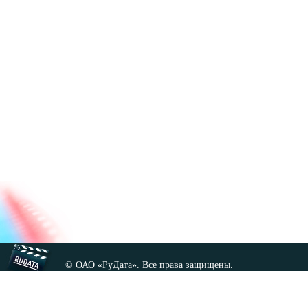
© ОАО «РуДата». Все права защищены.
Копирование любых материалов сайта, кроме GNU FDL,
допускается только с разрешения администрации.